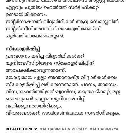
മിനിസ്ട്രി ഓഫ് ഫോറിൻ അഫേഴ്‌സ് അറ്റസ്റ്റ് ചെയ്ത
ഏറ്റവും പുതിയ ഹെൽത്ത് സർട്ടിഫിക്കറ്റ്
ഉണ്ടായിരിക്കണം.
ഇന്റർനാഷനൽ വിദ്യാർഥികൾ ആദ്യ സെമസ്റ്ററിൽ
ഇന്റൻസീവ് അറബിക് ലാംഗ്വേജ് കോഴ്‌സ്
പൂർത്തിയാക്കേണ്ടതുണ്ട്.
സ്‌കോളർഷിപ്പ്
പ്രവേശനം ലഭിച്ച വിദ്യാർഥികൾക്ക്
യൂനിവേഴ്‌സിറ്റിയുടെ സ്‌കോളർഷിപ്പിന്
അപേക്ഷിക്കാവുന്നതാണ്.
യോഗ്യരായ എല്ലാ അന്താരാഷ്ട്ര വിദ്യാർകൾക്കും
സ്‌കോളർഷിപ്പ് ലഭിക്കുന്നതാണ്. പഠനം, താമസം,
വിസ, ഹെൽത്ത് ഇൻഷ്വറൻസ്, യാത്രാ ടിക്കറ്റ്, മറ്റു
ചെലവുകൾ എല്ലാം യൂനിവേഴ്‌സിറ്റി
വഹിക്കുന്നതായിരിക്കും.
വിവരങ്ങൾക്ക്: ww.alqasimia.ac.ae സന്ദർശിക്കുക.
RELATED TOPICS:
AL QASIMIA UNIVERSITY
AL QASIMIYYA