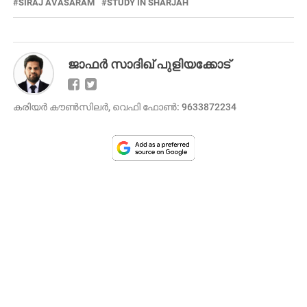
SIRAJ AVASARAM
STUDY IN SHARJAH
ജാഫർ സാദിഖ് പുളിയക്കോട്
കരിയർ കൗൺസിലർ, വെഫി ഫോൺ: 9633872234