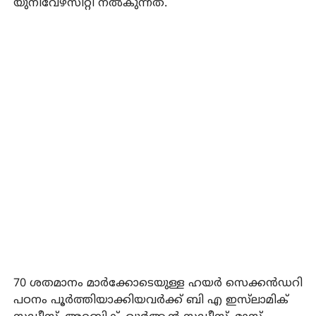
യുനിവേഴ്‌സിറ്റി നൽകുന്നത്.
70 ശതമാനം മാർക്കോടെയുള്ള ഹയർ സെക്കൻഡറി
പഠനം പൂർത്തിയാക്കിയവർക്ക് ബി എ ഇസ്‌ലാമിക്