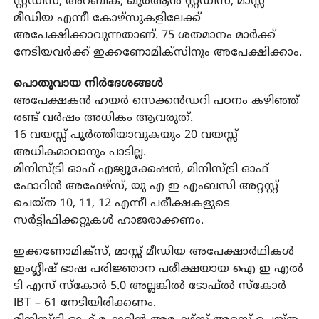
സ്റ്റഡീസ്, അറബിക്, ഖുർആൻ സ്റ്റഡീസ്, മാസ്സ്
മീഡിയ എന്നീ കോഴ്‌സുകളിലേക്ക്
അപേക്ഷിക്കാവുന്നതാണ്. 75 ശതമാനം മാർക്ക്
നേടിയവർക്ക് ഇക്കണോമിക്‌സിനും അപേക്ഷിക്കാം.
പൊതുവായ നിർദേശങ്ങൾ
അപേക്ഷകൻ ഹയർ സെക്കൻഡറി പഠനം കഴിഞ്ഞ്
രണ്ട് വർഷം അധികം ആവരുത്.
16 വയസ്സ് പൂർത്തിയാവുകയും 20 വയസ്സ്
അധികമാവാനും പാടില്ല.
മിനിസ്ട്രി ഓഫ് എജ്യൂക്കേഷൻ, മിനിസ്ട്രി ഓഫ്
ഫോറിൻ അഫേഴ്‌സ്, യു എ ഇ എംബസി അറ്റസ്റ്റ്
ചെയ്ത 10, 11, 12 എന്നീ പരീക്ഷകളുടെ
സർട്ടിഫിക്കറ്റുകൾ ഹാജരാക്കണം.
ഇക്കണോമിക്‌സ്, മാസ്സ് മീഡിയ അപേക്ഷാർഥികൾ
ഇംഗ്ലീഷ് ഭാഷ പരിജ്ഞാന പരീക്ഷയായ ഐ ഇ എൽ
ടി എസ് സ്‌കോർ 5.0 അല്ലങ്കിൽ ടോഫ്ൽ സ്‌കോർ
IBT – 61 നേടിയിരിക്കണം.