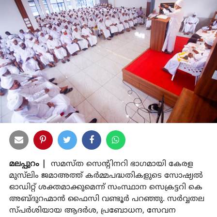
മലപ്പുറം |
സമസ്ത സെന്റിനറി ഭാഗമായി കേരള
മുസ്‌ലിം ജമാഅത്ത് കര്‍മ്മപദ്ധതികളുടെ സോഷ്യല്‍
ഓഡിറ്റ് ശക്തമാക്കുമെന്ന് സംസ്ഥാന സെക്രട്ടറി കെ
അബ്ദുറഹ്മാന്‍ ഫൈസി വണ്ടൂര്‍ പറഞ്ഞു. സര്‍വ്വതല
സ്പര്‍ശിയായ ആദര്‍ശ, പ്രബോധന, സേവന