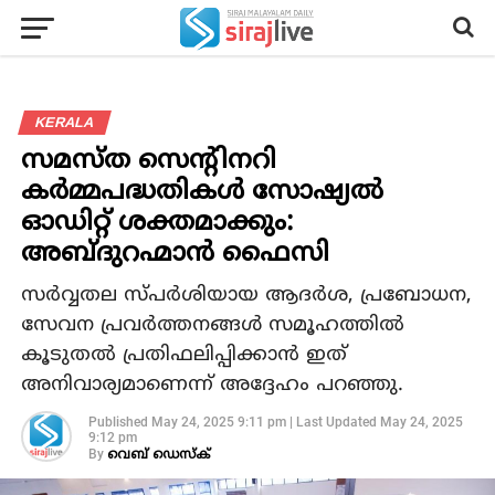
KERALA
സമസ്ത സെന്റിനറി
കര്‍മ്മപദ്ധതികള്‍ സോഷ്യല്‍
ഓഡിറ്റ് ശക്തമാക്കും:
അബ്ദുറഹ്മാന്‍ ഫൈസി
സര്‍വ്വതല സ്പര്‍ശിയായ ആദര്‍ശ, പ്രബോധന,
സേവന പ്രവര്‍ത്തനങ്ങള്‍ സമൂഹത്തില്‍
കൂടുതല്‍ പ്രതിഫലിപ്പിക്കാന്‍ ഇത്
അനിവാര്യമാണെന്ന് അദ്ദേഹം പറഞ്ഞു.
Published
May 24, 2025 9:11 pm
|
Last Updated
May 24, 2025
9:12 pm
By
വെബ് ഡെസ്‌ക്