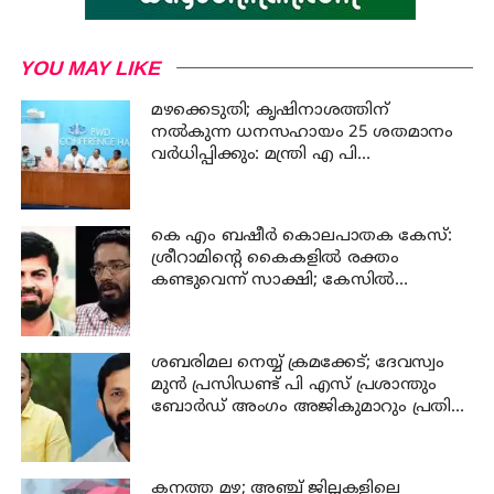
YOU MAY LIKE
മഴക്കെടുതി; കൃഷിനാശത്തിന്
നല്‍കുന്ന ധനസഹായം 25 ശതമാനം
വര്‍ധിപ്പിക്കും: മന്ത്രി എ പി
അനില്‍കുമാര്‍
കെ എം ബഷീര്‍ കൊലപാതക കേസ്:
ശ്രീറാമിന്റെ കൈകളില്‍ രക്തം
കണ്ടുവെന്ന് സാക്ഷി; കേസില്‍
നിര്‍ണായക മൊഴി
ശബരിമല നെയ്യ് ക്രമക്കേട്; ദേവസ്വം
മുന്‍ പ്രസിഡണ്ട് പി എസ് പ്രശാന്തും
ബോര്‍ഡ് അംഗം അജികുമാറും പ്രതി
പട്ടികയിൽ
കനത്ത മഴ; അഞ്ച്‌ ജില്ലകളിലെ