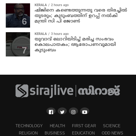
KERALA
2 hours ago
ഷിജിനെ കണ്ടെത്തുന്നതു വരെ തിരച്ചില്‍
തുടരും; കുടുംബത്തിന് ഉറപ്പ് നല്‍കി
മന്ത്രി സി പി ജോണ്‍
KERALA
3 hours ago
യുവാവ് ലോറിയിടിച്ച് മരിച്ച സംഭവം
കൊലപാതകം; ആരോപണവുമായി
കുടുംബം
TECHNOLOGY
HEALTH
FIRST GEAR
SCIENCE
RELIGION
BUSINESS
EDUCATION
ODD NEWS