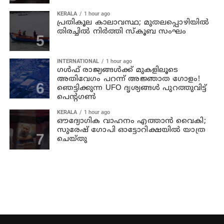
KERALA
1 hour ago
പ്രതികൂല കാലാവസ്ഥ; മുതലപ്പൊഴിയില്‍
തിരച്ചില്‍ നിര്‍ത്തി സ്കൂബ സംഘം
INTERNATIONAL
1 hour ago
ഗൾഫ് രാജ്യങ്ങൾക്ക് മുകളിലൂടെ
അതിവേഗം പറന്ന് അജ്ഞാത ഗോളം!
ഞെട്ടിക്കുന്ന UFO ദൃശ്യങ്ങൾ പുറത്തുവിട്ട്
പെന്റഗൺ
KERALA
1 hour ago
ഔദ്യോഗിക വാഹനം എത്താന്‍ വൈകി;
സുരേഷ് ഗോപി ഓട്ടോറിക്ഷയില്‍ യാത്ര
ചെയ്തു