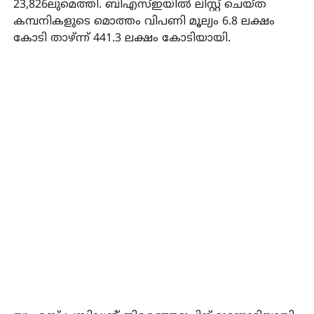
23,826ലുമെത്തി. ബിഎസ്ഇയില്‍ ലിസ്റ്റ് ചെയ്ത
കമ്പനികളുടെ മൊത്തം വിപണി മൂല്യം 6.8 ലക്ഷം
കോടി താഴ്ന്ന് 441.3 ലക്ഷം കോടിയായി.