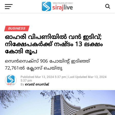
BUSINESS
ഓഹരി വിപണിയിൽ വൻ ഇടിവ്;
നിക്ഷേപകർക്ക് നഷ്ടം 13 ലക്ഷം
കോടി രൂപ
സെൻസെക്‌സ് 906 പോയിന്റ് ഇടിഞ്ഞ്
72,761ൽ ക്ലോസ് ചെയ്തു
Published
Mar 13, 2024 5:37 pm
|
Last Updated
Mar 13, 2024
5:37 pm
By
വെബ് ഡെസ്‌ക്