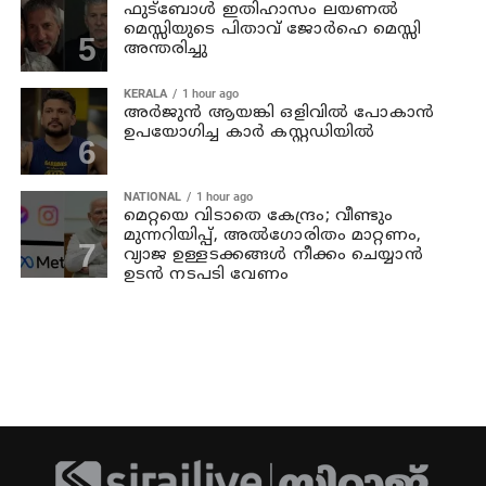
ഫുട്ബോൾ ഇതിഹാസം ലയണൽ
മെസ്സിയുടെ പിതാവ് ജോർഹെ മെസ്സി
അന്തരിച്ചു
KERALA
1 hour ago
അര്‍ജുന്‍ ആയങ്കി ഒളിവില്‍ പോകാന്‍
ഉപയോഗിച്ച കാര്‍ കസ്റ്റഡിയില്‍
NATIONAL
1 hour ago
മെറ്റയെ വിടാതെ കേന്ദ്രം; വീണ്ടും
മുന്നറിയിപ്പ്, അൽഗോരിതം മാറ്റണം,
വ്യാജ ഉള്ളടക്കങ്ങൾ നീക്കം ചെയ്യാൻ
ഉടൻ നടപടി വേണം