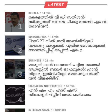
LATEST
KERALA
14 min
കേരളത്തില്‍ വി ഡി സതീശന്‍
ഭരിക്കുന്നത് ബി ജെ പിക്കു വേണ്ടി: എം വി
ഗോവിന്ദന്‍
EDITORS PICK
18 min
ChatGPT യിൽ ഇനി അൺലിമിറ്റഡ്
സൗജന്യ ചാറ്റുകൾ; പുതിയ മോഡലുകൾ
അവതരിപ്പിച്ച് ഓപ്പൺ എഐ
BUSINESS
28 min
മാരുതി കാർ വാങ്ങാൻ പറ്റിയ സമയം!
ആഗസ്റ്റിൽ ബമ്പർ ഓഫറുകൾ: ഗ്രാന്റ്
വിറ്റാര, ഇൻവിക്റ്റോ മോഡലുകൾക്ക്
വൻ വിലക്കിഴിവ്!
EDUCATION NOTIFICATION
50 min
എൻ എം എം എസ് എസ്
സ്കോളർഷിപ്പിന് അപേക്ഷിക്കാം
INTERNATIONAL
1 hour ago