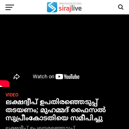
VIDEO
ലക്ഷദ്വീപ് ഉപതിരഞ്ഞെടുപ്പ്
തടയണം; മുഹമ്മദ് ഫൈസൽ
സുപ്രീംകോടതിയെ സമീപിച്ചു
ലക്ഷദ്വീപ് ഉപതെരഞ്ഞെടുപ്പ്