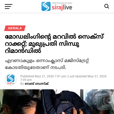
KERALA
മോഡലിംഗിന്റെ മറവില്‍ സെക്സ്
റാക്കറ്റ്; മുഖ്യപ്രതി സിന്ധു
റിമാൻഡിൽ
എറണാകുളം ഒന്നാംക്ലാസ് മജിസ്ട്രേറ്റ്
കോടതിയുടേതാണ് നടപടി.
Published
May 21, 2026 7:01 pm
|
Last Updated
May 21, 2026
7:05 pm
By
വെബ് ഡെസ്‌ക്