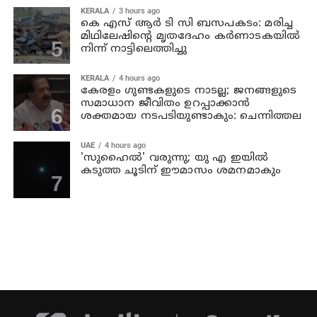
KERALA
3 hours ago
കെ എസ് ആര്‍ ടി സി ബസപകടം: മരിച്ച
മിഥിലേഷിന്റെ മൃതദേഹം കര്‍ണാടകയില്‍
നിന്ന് നാട്ടിലെത്തിച്ചു
KERALA
4 hours ago
കേരളം ഗുണ്ടകളുടെ നാടല്ല; ജനങ്ങളുടെ
സമാധാന ജീവിതം ഉറപ്പാക്കാന്‍
ശക്തമായ നടപടിയുണ്ടാകും: ചെന്നിത്തല
UAE
4 hours ago
'സുഹൈല്‍' വരുന്നു; യു എ ഇയില്‍
കടുത്ത ചൂടിന് ഈമാസം ശമനമാകും