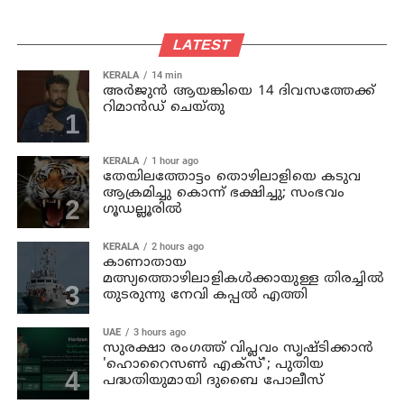
LATEST
KERALA
14 min
അര്‍ജുന്‍ ആയങ്കിയെ 14 ദിവസത്തേക്ക്
റിമാൻഡ് ചെയ്തു
KERALA
1 hour ago
തേയിലത്തോട്ടം തൊഴിലാളിയെ കടുവ
ആക്രമിച്ചു കൊന്ന് ഭക്ഷിച്ചു; സംഭവം
ഗൂഡല്ലൂരില്‍
KERALA
2 hours ago
കാണാതായ
മത്സ്യത്തൊഴിലാളികള്‍ക്കായുള്ള തിരച്ചില്‍
തുടരുന്നു നേവി കപ്പല്‍ എത്തി
UAE
3 hours ago
സുരക്ഷാ രംഗത്ത് വിപ്ലവം സൃഷ്ടിക്കാന്‍
'ഹൊറൈസണ്‍ എക്‌സ്'; പുതിയ
പദ്ധതിയുമായി ദുബൈ പോലീസ്