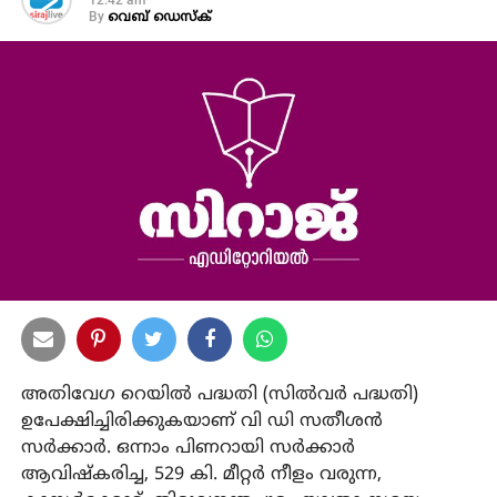
12:42 am
By
വെബ് ഡെസ്‌ക്
അതിവേഗ റെയിൽ പദ്ധതി (സിൽവർ പദ്ധതി)
ഉപേക്ഷിച്ചിരിക്കുകയാണ് വി ഡി സതീശൻ
സർക്കാർ. ഒന്നാം പിണറായി സർക്കാർ
ആവിഷ്‌കരിച്ച, 529 കി. മീറ്റർ നീളം വരുന്ന,