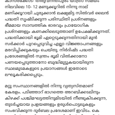
കാസർക്കോട്- തിരുവനന്തപുരം യാത്രാ സമയം
നിലവിലെ 10- 12 മണുക്കൂറിൽ നിന്നു നാല്
മണിക്കൂറായി ചുരുക്കാൻ ലക്ഷ്യമിട്ട സിൽവർ ലൈൻ
പദ്ധതി സൃഷ്ടിക്കുന്ന പരിസ്ഥിതി പ്രശ്‌നങ്ങളും
ഭീമമായ സാമ്പത്തിക ഭാരവും പ്രായോഗിക
പ്രശ്‌നങ്ങളും കണക്കിലെടുത്താണ് ഉപേക്ഷിക്കുന്നത്.
പദ്ധതിക്കായി ഭൂമി ഏറ്റെടുക്കുന്നതിനായി മുൻ
സർക്കാർ പുറപ്പെടുവിച്ച എല്ലാ വിജ്ഞാപനങ്ങളും
മരവിപ്പിക്കുകയും ചെയ്തു. നിർദിഷ്ട പദ്ധതി
പ്രദേശങ്ങളിൽ സ്വന്തം ഭൂമി വിൽക്കാനോ
പണയപ്പെടുത്താനോ ബുദ്ധിമുട്ടുകയായിരുന്ന
സ്ഥലമുടമകളുടെ പ്രയാസങ്ങൾ ഇതോടെ
ലഘൂകരിക്കപ്പെടും.
മറ്റു സംസ്ഥാനങ്ങളിൽ നിന്നു വ്യത്യസ്തമാണ്
കേരളം. പടിഞ്ഞാറ് ഭാഗത്തെ അറബിക്കടലിനും
കിഴക്ക് പശ്ചിമഘട്ടത്തിനുമിടയിൽ നീണ്ടുകിടക്കുന്ന,
തുടർച്ചയായ പ്രളയങ്ങളും ഉരുൾപൊട്ടലുകളും
സംഭവിക്കുന്ന ദുർബല പ്രദേശമാണ് ഇവിടം. കെ