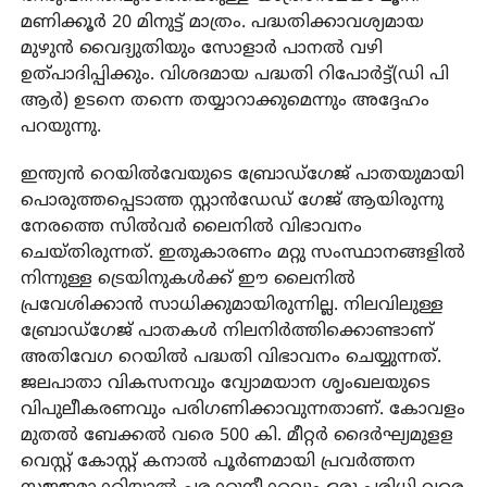
മണിക്കൂർ 20 മിനുട്ട് മാത്രം. പദ്ധതിക്കാവശ്യമായ
മുഴുൻ വൈദ്യുതിയും സോളാർ പാനൽ വഴി
ഉത്പാദിപ്പിക്കും. വിശദമായ പദ്ധതി റിപോർട്ട്(ഡി പി
ആർ) ഉടനെ തന്നെ തയ്യാറാക്കുമെന്നും അദ്ദേഹം
പറയുന്നു.
ഇന്ത്യൻ റെയിൽവേയുടെ ബ്രോഡ്‌ഗേജ് പാതയുമായി
പൊരുത്തപ്പെടാത്ത സ്റ്റാൻഡേഡ് ഗേജ് ആയിരുന്നു
നേരത്തെ സിൽവർ ലൈനിൽ വിഭാവനം
ചെയ്തിരുന്നത്. ഇതുകാരണം മറ്റു സംസ്ഥാനങ്ങളിൽ
നിന്നുള്ള ട്രെയിനുകൾക്ക് ഈ ലൈനിൽ
പ്രവേശിക്കാൻ സാധിക്കുമായിരുന്നില്ല. നിലവിലുള്ള
ബ്രോഡ്‌ഗേജ് പാതകൾ നിലനിർത്തിക്കൊണ്ടാണ്
അതിവേഗ റെയിൽ പദ്ധതി വിഭാവനം ചെയ്യുന്നത്.
ജലപാതാ വികസനവും വ്യോമയാന ശൃംഖലയുടെ
വിപുലീകരണവും പരിഗണിക്കാവുന്നതാണ്. കോവളം
മുതൽ ബേക്കൽ വരെ 500 കി. മീറ്റർ ദൈർഘ്യമുളള
വെസ്റ്റ് കോസ്റ്റ് കനാൽ പൂർണമായി പ്രവർത്തന