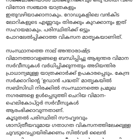
സജ്ജമാക്കിയാൽ ചരക്കുനീക്കവും ഒരു പരിധി വരെ
വിനോദ സഞ്ചാര യാത്രകളും
ഇതുവഴിയാക്കാനാകും. റോഡുകളിലെ വൻകിട
ലോറികളുടെ എണ്ണവും തിരക്കും കുറക്കാനും ഇത്
സഹായമാകും. പരിസ്ഥിതിക്ക് ഒട്ടും
പോറലേൽപ്പിക്കാത്ത വികസന മാതൃകയാണിത്.
സംസ്ഥാനത്തെ നാല് അന്താരാഷ്ട്ര
വിമാനത്താവളങ്ങളെ ബന്ധിപ്പിച്ചു ആഭ്യന്തര വിമാന
സർവീസുകൾ വർധിപ്പിക്കുന്നതും അടിയന്തിര
പ്രാധാന്യമുള്ള യാത്രക്കാർക്ക് ഉപകാരപ്പെടും. കേന്ദ്ര
സർക്കാറിന്റെ ‘ഉഡാൻ പദ്ധതി’ മാതൃകയിൽ
സബ്‌സിഡി നിരക്കിൽ സംസ്ഥാനത്തെ പ്രമുഖ
നഗരങ്ങളെ ഉൾപ്പെടുത്തി ചെറിയ വിമാന-
ഹെലികോപ്റ്റർ സർവീസുകൾ
ആരംഭിക്കാവുന്നതാണ്.
കൂടുതൽ പരിസ്ഥിതി സൗഹൃദവും
ശാസ്ത്രീയവുമായ ഗതാഗത വികസനത്തിലേക്കുള്ള
ചുവടുവെപ്പായിരിക്കണം സിൽവർ ലൈൻ