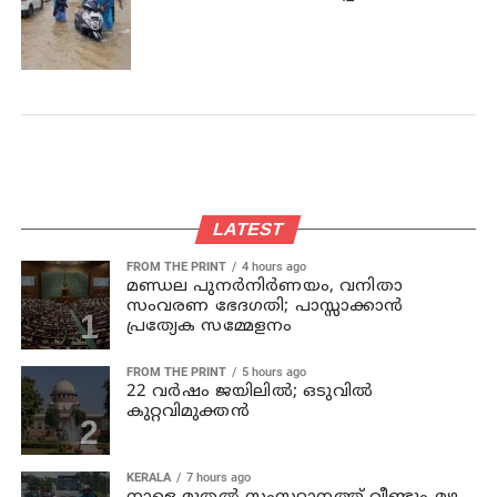
LATEST
FROM THE PRINT
4 hours ago
മണ്ഡല പുനർനിർണയം, വനിതാ
സംവരണ ഭേദഗതി; പാസ്സാക്കാൻ
പ്രത്യേക സമ്മേളനം
FROM THE PRINT
5 hours ago
22 വർഷം ജയിലിൽ; ഒടുവിൽ
കുറ്റവിമുക്തൻ
KERALA
7 hours ago