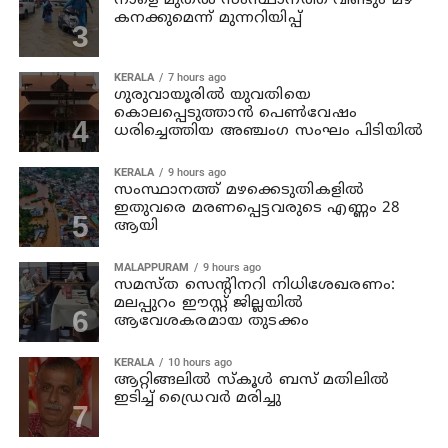
നാളെ മുതല്‍ സംസ്ഥാനത്ത് വീണ്ടും മഴ
കനക്കുമെന്ന് മുന്നറിയിപ്പ്
KERALA
7 hours ago
ഗുരുവായൂരില്‍ യുവതിയെ
കൊലപ്പെടുത്താന്‍ പെണ്‍വേഷം
ധരിച്ചെത്തിയ അഞ്ചംഗ സംഘം പിടിയില്‍
KERALA
9 hours ago
സംസ്ഥാനത്ത് മഴക്കെടുതികളില്‍
ഇതുവരെ മരണപ്പെട്ടവരുടെ എണ്ണം 28
ആയി
MALAPPURAM
9 hours ago
സമസ്ത സെന്റിനറി നിധിശേഖരണം:
മലപ്പുറം ഈസ്റ്റ് ജില്ലയിൽ
ആവേശകരമായ തുടക്കം
KERALA
10 hours ago
ആറ്റിങ്ങലില്‍ സ്‌കൂള്‍ ബസ് മതിലില്‍
ഇടിച്ച് ഡ്രൈവര്‍ മരിച്ചു