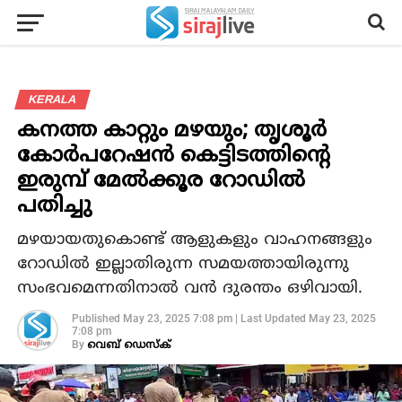
KERALA
കനത്ത കാറ്റും മഴയും; തൃശൂര്‍
കോര്‍പറേഷന്‍ കെട്ടിടത്തിന്റെ
ഇരുമ്പ് മേല്‍ക്കൂര റോഡില്‍
പതിച്ചു
മഴയായതുകൊണ്ട് ആളുകളും വാഹനങ്ങളും
റോഡില്‍ ഇല്ലാതിരുന്ന സമയത്തായിരുന്നു
സംഭവമെന്നതിനാല്‍ വന്‍ ദുരന്തം ഒഴിവായി.
Published
May 23, 2025 7:08 pm
|
Last Updated
May 23, 2025
7:08 pm
By
വെബ് ഡെസ്‌ക്