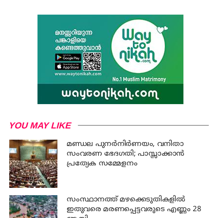
YOU MAY LIKE
മണ്ഡല പുനർനിർണയം, വനിതാ
സംവരണ ഭേദഗതി; പാസ്സാക്കാൻ
പ്രത്യേക സമ്മേളനം
സംസ്ഥാനത്ത് മഴക്കെടുതികളില്‍
ഇതുവരെ മരണപ്പെട്ടവരുടെ എണ്ണം 28