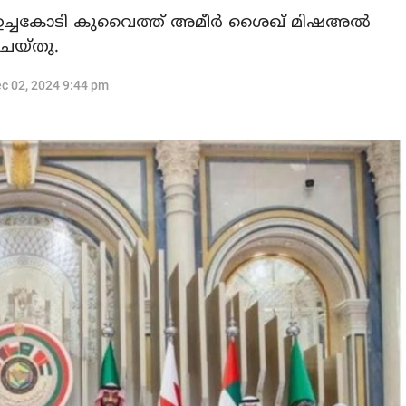
ഉച്ചകോടി കുവൈത്ത് അമീര്‍ ശൈഖ് മിഷഅല്‍
െയ്തു.
c 02, 2024 9:44 pm