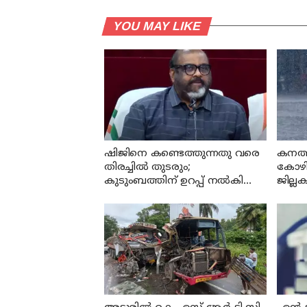
YOU MAY LIKE
ഷിജിനെ കണ്ടെത്തുന്നതു വരെ
കനത്ത
തിരച്ചില്‍ തുടരും;
കോഴി
കുടുംബത്തിന് ഉറപ്പ് നല്‍കി
ജില്ല
മന്ത്രി സി പി ജോണ്‍
സ്ഥാ