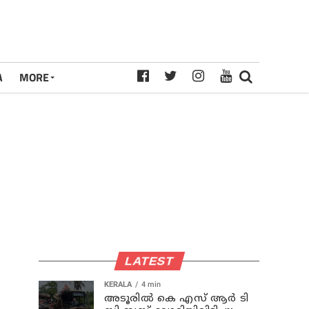
A
MORE
LATEST
KERALA
4 min
അടൂരില്‍ കെ എസ് ആര്‍ ടി