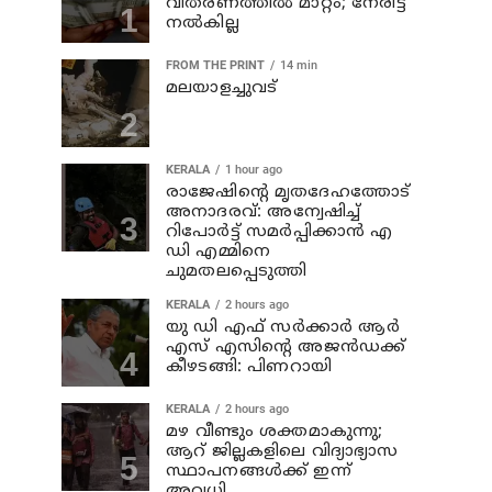
വിതരണത്തില്‍ മാറ്റം; നേരിട്ട്
നല്‍കില്ല
FROM THE PRINT
14 min
മലയാളച്ചുവട്
KERALA
1 hour ago
രാജേഷിന്റെ മൃതദേഹത്തോട്
അനാദരവ്: അന്വേഷിച്ച്
റിപോര്‍ട്ട് സമര്‍പ്പിക്കാന്‍ എ
ഡി എമ്മിനെ
ചുമതലപ്പെടുത്തി
KERALA
2 hours ago
യു ഡി എഫ് സര്‍ക്കാര്‍ ആര്‍
എസ് എസിന്റെ അജന്‍ഡക്ക്‌
കീഴടങ്ങി: പിണറായി
KERALA
2 hours ago
മഴ വീണ്ടും ശക്തമാകുന്നു;
ആറ് ജില്ലകളിലെ വിദ്യാഭ്യാസ
സ്ഥാപനങ്ങള്‍ക്ക് ഇന്ന്
അവധി