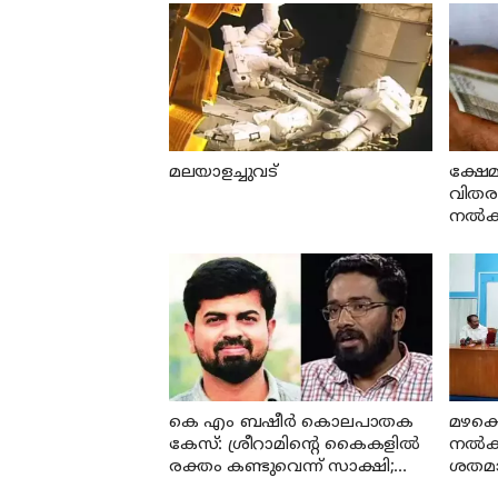
മലയാളച്ചുവട്
ക്ഷേമ
വിതരണത
നല്‍കി
കെ എം ബഷീര്‍ കൊലപാതക
മഴക്ക
കേസ്: ശ്രീറാമിന്റെ കൈകളില്‍
നല്‍
രക്തം കണ്ടുവെന്ന് സാക്ഷി;
ശതമാനം
കേസില്‍ നിര്‍ണായക മൊഴി
എ പി 