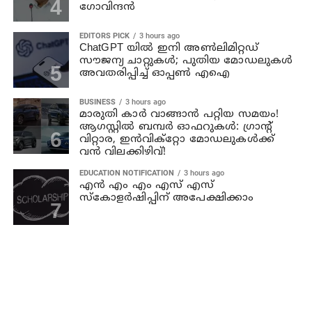
ഗോവിന്ദന്‍
EDITORS PICK
3 hours ago
ChatGPT യിൽ ഇനി അൺലിമിറ്റഡ്
സൗജന്യ ചാറ്റുകൾ; പുതിയ മോഡലുകൾ
അവതരിപ്പിച്ച് ഓപ്പൺ എഐ
BUSINESS
3 hours ago
മാരുതി കാർ വാങ്ങാൻ പറ്റിയ സമയം!
ആഗസ്റ്റിൽ ബമ്പർ ഓഫറുകൾ: ഗ്രാന്റ്
വിറ്റാര, ഇൻവിക്റ്റോ മോഡലുകൾക്ക്
വൻ വിലക്കിഴിവ്!
EDUCATION NOTIFICATION
3 hours ago
എൻ എം എം എസ് എസ്
സ്കോളർഷിപ്പിന് അപേക്ഷിക്കാം