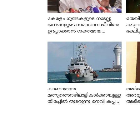
കേരളം ഗുണ്ടകളുടെ നാടല്ല;
തേയി
ജനങ്ങളുടെ സമാധാന ജീവിതം
കടുവ 
ഉറപ്പാക്കാന്‍ ശക്തമായ
ഭക്ഷിച
നടപടിയുണ്ടാകും: ചെന്നിത്തല
കാണാതായ
അര്‍ജ
മത്സ്യത്തൊഴിലാളികള്‍ക്കായുള്ള
അറസ്റ
തിരച്ചില്‍ തുടരുന്നു നേവി കപ്പല്‍
അഭിഭാ
എത്തി
നിന്ന്