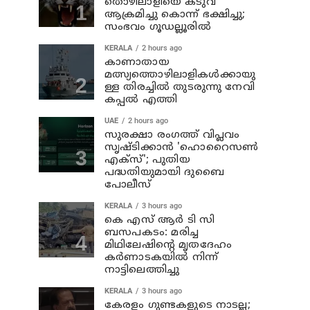
തൊഴിലാളിയെ കടുവ
ആക്രമിച്ചു കൊന്ന് ഭക്ഷിച്ചു;
സംഭവം ഗൂഡല്ലൂരില്‍
KERALA
2 hours ago
കാണാതായ
മത്സ്യത്തൊഴിലാളികള്‍ക്കായു
ള്ള തിരച്ചില്‍ തുടരുന്നു നേവി
കപ്പല്‍ എത്തി
UAE
2 hours ago
സുരക്ഷാ രംഗത്ത് വിപ്ലവം
സൃഷ്ടിക്കാന്‍ 'ഹൊറൈസണ്‍
എക്‌സ്'; പുതിയ
പദ്ധതിയുമായി ദുബൈ
പോലീസ്
KERALA
3 hours ago
കെ എസ് ആര്‍ ടി സി
ബസപകടം: മരിച്ച
മിഥിലേഷിന്റെ മൃതദേഹം
കര്‍ണാടകയില്‍ നിന്ന്
നാട്ടിലെത്തിച്ചു
KERALA
3 hours ago
കേരളം ഗുണ്ടകളുടെ നാടല്ല;