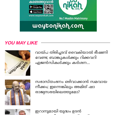
YOU MAY LIKE
വായ്പ തിരിച്ചടവ് വൈകിയാൽ ഭീഷണി
വേണ്ട; ബാങ്കുകൾക്കും റിക്കവറി
ഏജൻസികൾക്കും കർശന
നിയന്ത്രണങ്ങളുമായി ആർ ബി ഐ
സഭാസ്തംഭനം ഒഴിവാക്കാൻ സമവായ
നീക്കം; ഇന്നെങ്കിലും അമിത് ഷാ
രാജ്യസഭയിലെത്തുമോ?
ഇറാനുമായി യുദ്ധം ഉടൻ