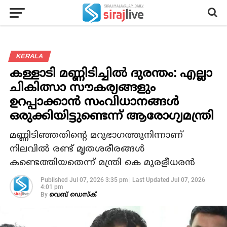
KERALA
കള്ളാടി മണ്ണിടിച്ചിൽ ദുരന്തം: എല്ലാ
ചികിത്സാ സൗകര്യങ്ങളും
ഉറപ്പാക്കാൻ സംവിധാനങ്ങൾ
ഒരുക്കിയിട്ടുണ്ടെന്ന് ആരോഗ്യമന്ത്രി
മണ്ണിടിഞ്ഞതിന്റെ മറുഭാഗത്തുനിന്നാണ്
നിലവിൽ രണ്ട് മൃതശരീരങ്ങൾ
കണ്ടെത്തിയതെന്ന് മന്ത്രി കെ മുരളീധരൻ
Published
Jul 07, 2026 3:35 pm
|
Last Updated
Jul 07, 2026
4:01 pm
By
വെബ് ഡെസ്‌ക്