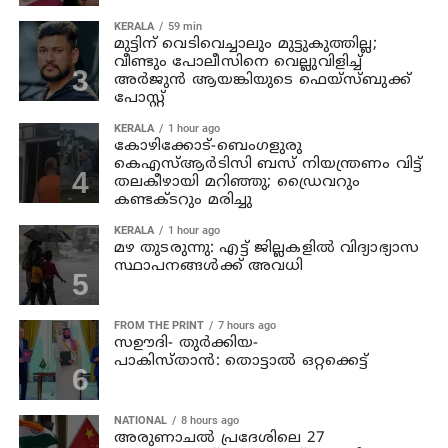
KERALA
59 min
മുട്ടിന് വെടിവെച്ചാലും മുട്ടുകുത്തില്ല;
വീണ്ടും പോലീസിനെ വെല്ലുവിളിച്ച്
അര്‍ജുന്‍ ആയങ്കിയുടെ ഫെയ്‌സ്ബുക്ക്
പോസ്റ്റ്
KERALA
1 hour ago
കോഴിക്കോട്-ബെംഗളുരു
കെഎസ്ആര്‍ടിസി ബസ് നിയന്ത്രണം വിട്ട്
തലകീഴായി മറിഞ്ഞു; ഡ്രൈവറും
കണ്ടക്ടറും മരിച്ചു
KERALA
1 hour ago
മഴ തുടരുന്നു: എട്ട് ജില്ലകളില്‍ വിദ്യാഭ്യാസ
സ്ഥാപനങ്ങള്‍ക്ക് അവധി
FROM THE PRINT
7 hours ago
സഊദി- തുർക്കിയ-
പാകിസ്താൻ: തൊട്ടാൽ ഒറ്റക്കെട്ട്
NATIONAL
8 hours ago
അരുണാചല്‍ പ്രദേശിലെ 27