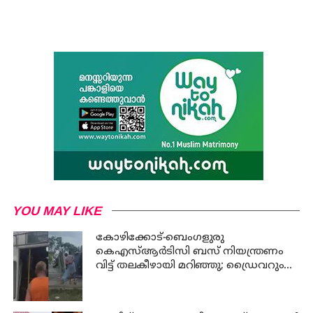
YOU MAY LIKE
കോഴിക്കോട്-ബെംഗളുരു
കെഎസ്ആര്‍ടിസി ബസ് നിയന്ത്രണം
വിട്ട് തലകീഴായി മറിഞ്ഞു; ഡ്രൈവറും
കണ്ടക്ടറും മരിച്ചു