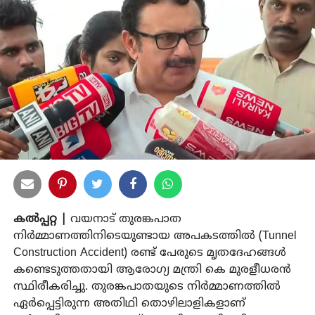
കൽപ്പറ്റ |
വയനാട് തുരങ്കപാത
നിർമ്മാണത്തിനിടെയുണ്ടായ അപകടത്തിൽ (Tunnel
Construction Accident) രണ്ട് പേരുടെ മൃതദേഹങ്ങൾ
കണ്ടെടുത്തതായി ആരോഗ്യ മന്ത്രി കെ മുരളീധരൻ
സ്ഥിരീകരിച്ചു. തുരങ്കപാതയുടെ നിർമ്മാണത്തിൽ
ഏർപ്പെട്ടിരുന്ന അതിഥി തൊഴിലാളികളാണ്