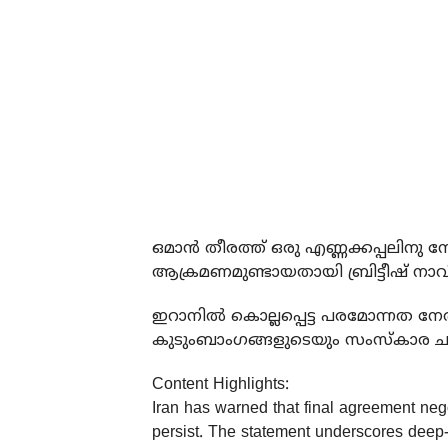
ഒമാന്‍ തീരത്ത് ഒരു എണ്ണക്കപ്പലിനു ന
ആക്രമണമുണ്ടായതായി ബ്രിട്ടീഷ് നാവി
ഇറാനില്‍ കൊല്ലപ്പെട്ട പരമോന്നത 
കുടുംബാംഗങ്ങളുടെയും സംസ്‌കാര ചട
Content Highlights:
Iran has warned that final agreement nego
persist. The statement underscores deep-