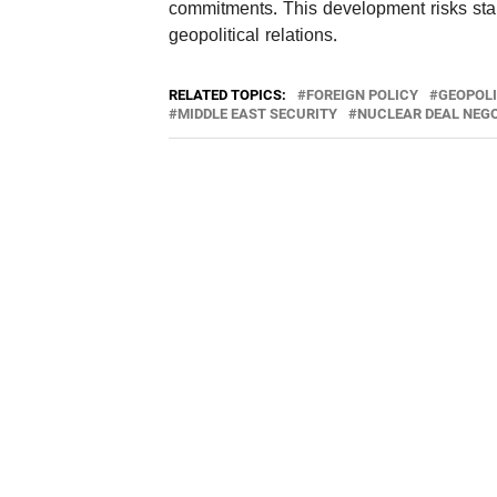
commitments. This development risks stalli
geopolitical relations.
RELATED TOPICS:
FOREIGN POLICY
GEOPOLI
MIDDLE EAST SECURITY
NUCLEAR DEAL NEG