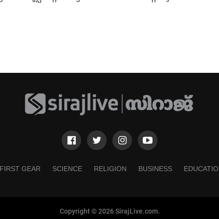
കണ്ടെത്തി
FIRST GEAR
SCIENCE
RELIGION
BUSINESS
EDUCATIO
Copyright © 2026 SirajLive.com.