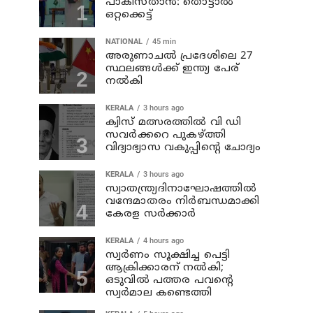
പാകിസ്താൻ: തൊട്ടാൽ
ഒറ്റക്കെട്ട്
NATIONAL
45 min
അരുണാചല്‍ പ്രദേശിലെ 27
സ്ഥലങ്ങള്‍ക്ക് ഇന്ത്യ പേര്
നല്‍കി
KERALA
3 hours ago
ക്വിസ് മത്സരത്തില്‍ വി ഡി
സവര്‍ക്കറെ പുകഴ്ത്തി
വിദ്യാഭ്യാസ വകുപ്പിന്റെ ചോദ്യം
KERALA
3 hours ago
സ്വാതന്ത്ര്യദിനാഘോഷത്തില്‍
വന്ദേമാതരം നിര്‍ബന്ധമാക്കി
കേരള സര്‍ക്കാര്‍
KERALA
4 hours ago
സ്വര്‍ണം സൂക്ഷിച്ച പെട്ടി
ആക്രിക്കാരന് നല്‍കി;
ഒടുവില്‍ പത്തര പവന്റെ
സ്വര്‍മാല കണ്ടെത്തി