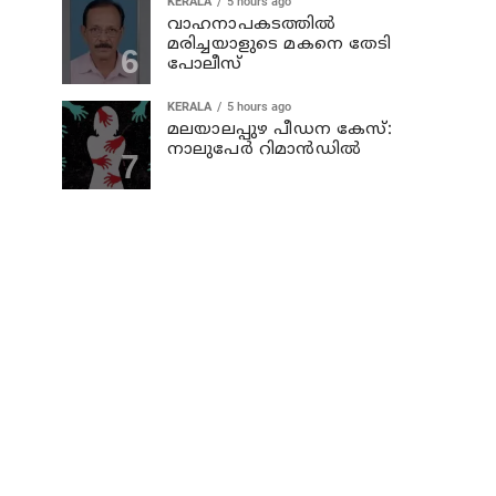
KERALA
5 hours ago
വാഹനാപകടത്തില്‍
മരിച്ചയാളുടെ മകനെ തേടി
പോലീസ്
KERALA
5 hours ago
മലയാലപ്പുഴ പീഡന കേസ്:
നാലുപേര്‍ റിമാന്‍ഡില്‍