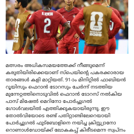
മത്സരം അധികസമയത്തേക്ക് നീങ്ങുമെന്ന്
കരുതിയിരിക്കെയാണ് സ്പെയിന്റെ പകരക്കാരായ
താരങ്ങൾ കളി മാറ്റിയത്. 91-ാം മിനിറ്റിൽ ഫാബിയൻ
റൂയിസും ഫെറാൻ ടോറസും ചേർന്ന് നടത്തിയ
മുന്നേറ്റത്തിനൊടുവിൽ ഫെറാൻ ടോറസ് നൽകിയ
പാസ് മിഷേൽ മെറിനോ പോർച്ചുഗൽ
ഗോൾവലയിൽ എത്തിക്കുകയായിരുന്നു. ഈ
തോൽവിയോടെ രണ്ട് പതിറ്റാണ്ടിലേറെയായി
പോർച്ചുഗൽ ഫുട്ബോളിനെ നയിച്ച ക്രിസ്റ്റ്യാനോ
റൊണാൾഡോയ്ക്ക് ലോകകപ്പ് കിരീടമെന്ന സ്വപ്നം