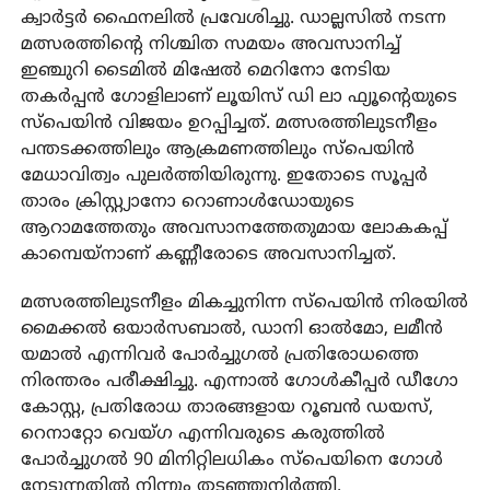
ക്വാർട്ടർ ഫൈനലിൽ പ്രവേശിച്ചു. ഡാല്ലസിൽ നടന്ന
മത്സരത്തിന്റെ നിശ്ചിത സമയം അവസാനിച്ച്
ഇഞ്ചുറി ടൈമിൽ മിഷേൽ മെറിനോ നേടിയ
തകർപ്പൻ ഗോളിലാണ് ലൂയിസ് ഡി ലാ ഫ്യൂന്റെയുടെ
സ്പെയിൻ വിജയം ഉറപ്പിച്ചത്. മത്സരത്തിലുടനീളം
പന്തടക്കത്തിലും ആക്രമണത്തിലും സ്പെയിൻ
മേധാവിത്വം പുലർത്തിയിരുന്നു. ഇതോടെ സൂപ്പർ
താരം ക്രിസ്റ്റ്യാനോ റൊണാൾഡോയുടെ
ആറാമത്തേതും അവസാനത്തേതുമായ ലോകകപ്പ്
കാമ്പെയ്നാണ് കണ്ണീരോടെ അവസാനിച്ചത്.
മത്സരത്തിലുടനീളം മികച്ചുനിന്ന സ്പെയിൻ നിരയിൽ
മൈക്കൽ ഒയാർസബാൽ, ഡാനി ഓൽമോ, ലമീൻ
യമാൽ എന്നിവർ പോർച്ചുഗൽ പ്രതിരോധത്തെ
നിരന്തരം പരീക്ഷിച്ചു. എന്നാൽ ഗോൾകീപ്പർ ഡീഗോ
കോസ്റ്റ, പ്രതിരോധ താരങ്ങളായ റൂബൻ ഡയസ്,
റെനാറ്റോ വെയ്ഗ എന്നിവരുടെ കരുത്തിൽ
പോർച്ചുഗൽ 90 മിനിറ്റിലധികം സ്പെയിനെ ഗോൾ
നേടുന്നതിൽ നിന്നും തടഞ്ഞുനിർത്തി.