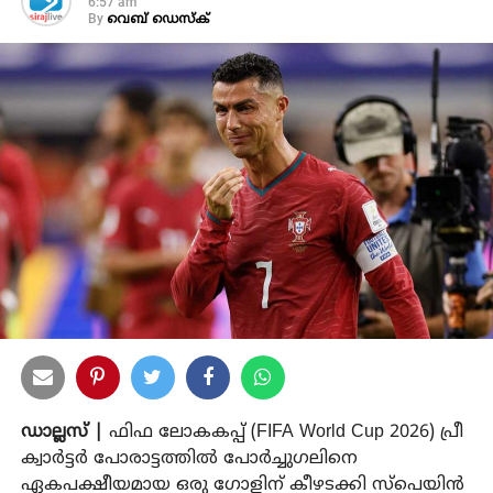
6:57 am
By
വെബ് ഡെസ്‌ക്
ഡാല്ലസ് |
ഫിഫ ലോകകപ്പ് (FIFA World Cup 2026) പ്രീ
ക്വാർട്ടർ പോരാട്ടത്തിൽ പോർച്ചുഗലിനെ
ഏകപക്ഷീയമായ ഒരു ഗോളിന് കീഴടക്കി സ്പെയിൻ