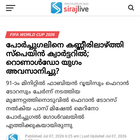
FIFA WORLD CUP 2026
പോർച്ചുഗലിനെ കണ്ണീരിലാഴ്ത്തി
സ്പെയിൻ ക്വാർട്ടറിൽ;
റൊണാൾഡോ യുഗം
അവസാനിച്ചു?
91-ാം മിനിറ്റിൽ ഫാബിയൻ റൂയിസും ഫെറാൻ
ടോറസും ചേർന്ന് നടത്തിയ
മുന്നേറ്റത്തിനൊടുവിൽ ഫെറാൻ ടോറസ്
നൽകിയ പാസ് മിഷേൽ മെറിനോ
പോർച്ചുഗൽ ഗോൾവലയിൽ
എത്തിക്കുകയായിരുന്നു
Published
Jul 07, 2026 6:25 am
|
Last Updated
Jul 07, 2026