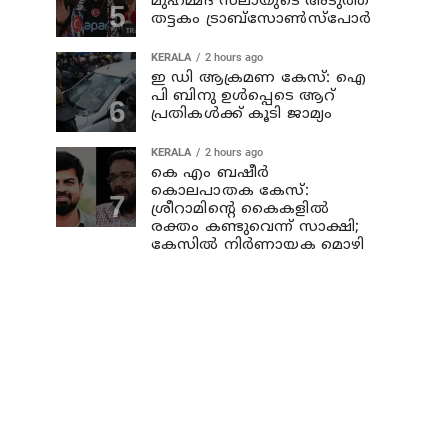
മുഹമ്മദ് സലായുടെ അടുത്ത
തട്ടകം ട്രാബ്സോണ്‍സ്പോര്‍
KERALA
2 hours ago
ഇ ഡി ആക്രമണ കേസ്: ഐ
പി ബിനു ഉള്‍പ്പെടെ ആറ്‌
പ്രതികള്‍ക്ക് കൂടി ജാമ്യം
KERALA
2 hours ago
കെ എം ബഷീര്‍
കൊലപാതക കേസ്:
ശ്രീറാമിന്റെ കൈകളില്‍
രക്തം കണ്ടുവെന്ന് സാക്ഷി;
കേസില്‍ നിര്‍ണായക മൊഴി