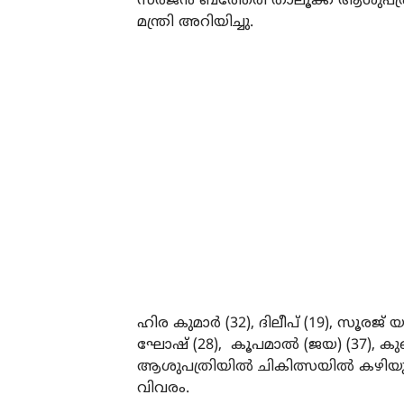
സർജൻ ബത്തേരി താലൂക്ക് ആശുപത്രിയിൽ 
മന്ത്രി അറിയിച്ചു.
ഹിര കുമാർ (32), ദിലീപ് (19), സൂരജ് യ
ഘോഷ് (28), കൂപമാൽ (ജയ) (37), കുഞ
ആശുപത്രിയിൽ ചികിത്സയിൽ കഴിയുന
വിവരം.