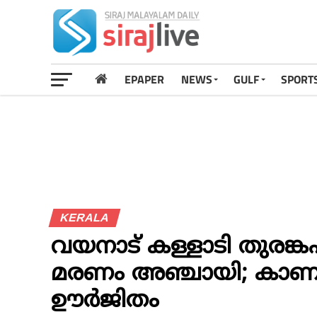
EPAPER
NEWS
GULF
SPORT
KERALA
വയനാട് കള്ളാടി തുരങ്ക
മരണം അഞ്ചായി; കാണാ
ഊർജിതം