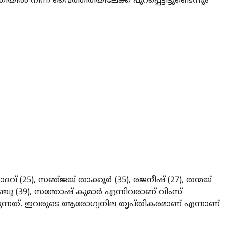
നിന്ന് വൈത്തിരിയിലേക്ക് പുറപ്പെട്ടിട്ടുണ്ടെന്നും
ാദവ് (25), സഞ്‌ജയ് താക്കൂർ (35), രജനീഷ് (27), തന്മയ്
്ചു (39), സന്തോഷ് കുമാർ എന്നിവരാണ് വിംസ്
്നത്. ഇവരുടെ ആരോഗ്യനില തൃപ്തികരമാണ് എന്നാണ്