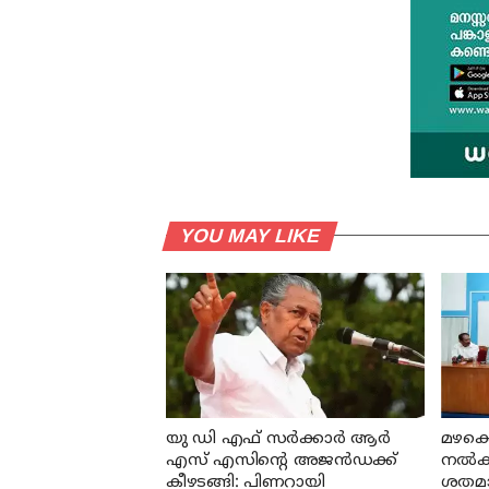
YOU MAY LIKE
യു ഡി എഫ് സര്‍ക്കാര്‍ ആര്‍
മഴക്ക
എസ് എസിന്റെ അജന്‍ഡക്ക്‌
നല്‍
കീഴടങ്ങി: പിണറായി
ശതമാനം