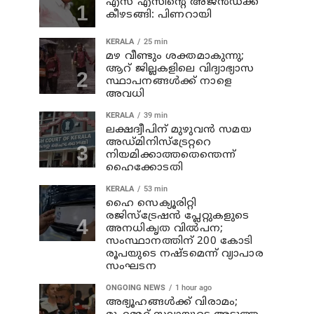
എസ് എസിന്റെ അജന്‍ഡക്ക്‌
കീഴടങ്ങി: പിണറായി
KERALA
25 min
മഴ വീണ്ടും ശക്തമാകുന്നു;
ആറ് ജില്ലകളിലെ വിദ്യാഭ്യാസ
സ്ഥാപനങ്ങള്‍ക്ക് നാളെ
അവധി
KERALA
39 min
ലക്ഷദ്വീപിന് മുഴുവന്‍ സമയ
അഡ്മിനിസ്‌ട്രേറ്ററെ
നിയമിക്കാത്തതെന്തെന്ന്
ഹൈക്കോടതി
KERALA
53 min
ഹൈ സെക്യൂരിറ്റി
രജിസ്‌ട്രേഷന്‍ പ്ലേറ്റുകളുടെ
അനധികൃത വില്‍പന;
സംസ്ഥാനത്തിന് 200 കോടി
രൂപയുടെ നഷ്ടമെന്ന് വ്യാപാര
സംഘടന
ONGOING NEWS
1 hour ago
അഭ്യൂഹങ്ങള്‍ക്ക് വിരാമം;