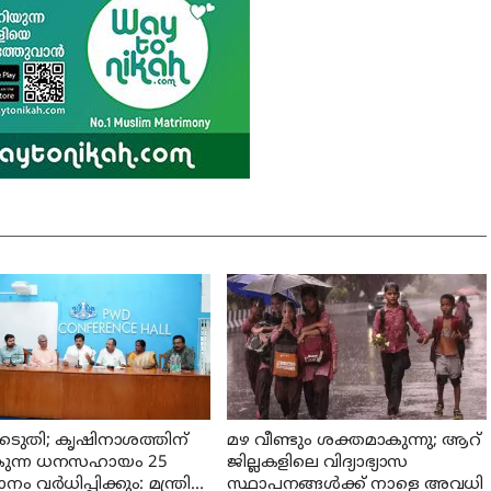
െടുതി; കൃഷിനാശത്തിന്
മഴ വീണ്ടും ശക്തമാകുന്നു; ആറ്
കുന്ന ധനസഹായം 25
ജില്ലകളിലെ വിദ്യാഭ്യാസ
 വര്‍ധിപ്പിക്കും: മന്ത്രി
സ്ഥാപനങ്ങള്‍ക്ക് നാളെ അവധി