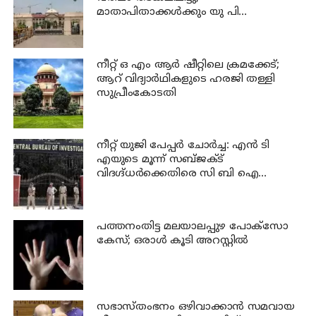
മാതാപിതാക്കൾക്കും യു പി
സർക്കാരിനും 25 ലക്ഷം പിഴ ചുമത്തി
ഹൈക്കോടതി
നീറ്റ് ഒ എം ആര്‍ ഷീറ്റിലെ ക്രമക്കേട്;
ആറ് വിദ്യാര്‍ഥികളുടെ ഹരജി തള്ളി
സുപ്രീംകോടതി
നീറ്റ് യുജി പേപ്പർ ചോർച്ച: എൻ ടി
എയുടെ മൂന്ന് സബ്ജക്ട്
വിദഗ്ദ്ധർക്കെതിരെ സി ബി ഐ
കുറ്റപത്രം; ജീവപര്യന്തം വരെ
തടവുശിക്ഷ ലഭിച്ചേക്കാം
പത്തനംതിട്ട മലയാലപ്പുഴ പോക്സോ
കേസ്; ഒരാള്‍ കൂടി അറസ്റ്റില്‍
സഭാസ്തംഭനം ഒഴിവാക്കാൻ സമവായ