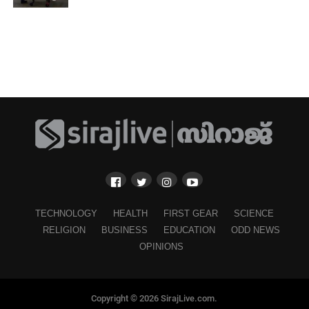
TECHNOLOGY
HEALTH
FIRST GEAR
SCIENCE
RELIGION
BUSINESS
EDUCATION
ODD NEWS
OPINIONS
Copyright © 2026 SirajLive.com.