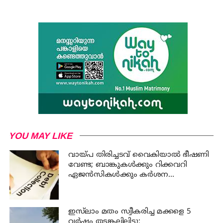
YOU MAY LIKE
വായ്പ തിരിച്ചടവ് വൈകിയാൽ ഭീഷണി
വേണ്ട; ബാങ്കുകൾക്കും റിക്കവറി
ഏജൻസികൾക്കും കർശന
നിയന്ത്രണങ്ങളുമായി ആർ ബി ഐ
ഇസ്‍ലാം മതം സ്വീകരിച്ച മക്കളെ 5
വർഷം തടങ്കലിലിട്ടു;