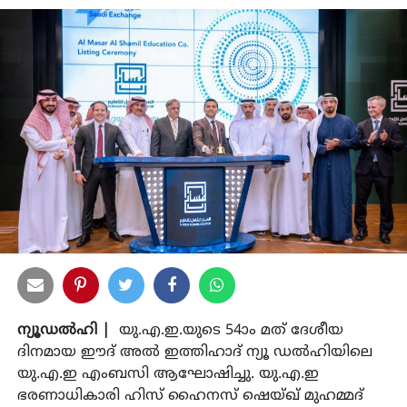
ന്യൂഡല്‍ഹി |
യു.എ.ഇ.യുടെ 54ാം മത് ദേശീയ
ദിനമായ ഈദ് അല്‍ ഇത്തിഹാദ് ന്യൂ ഡല്‍ഹിയിലെ
യു.എ.ഇ എംബസി ആഘോഷിച്ചു. യു.എ.ഇ
ഭരണാധികാരി ഹിസ് ഹൈനസ് ഷെയ്ഖ് മുഹമ്മദ്