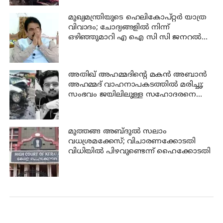
മുഖ്യമന്ത്രിയുടെ ഹെലികോപ്റ്റർ യാത്ര
വിവാദം; ചോദ്യങ്ങളിൽ നിന്ന്
ഒഴിഞ്ഞുമാറി എ ഐ സി സി ജനറൽ
സെക്രട്ടറി കെ സി വേണുഗോപാൽ
അതിഖ് അഹമ്മദിന്റെ മകന്‍ അബാന്‍
അഹമ്മദ് വാഹനാപകടത്തില്‍ മരിച്ചു;
സംഭവം ജയിലിലുള്ള സഹോദരനെ
കാണാന്‍ പോകുന്നതിനിടെ
മുത്തങ്ങ അബ്ദുല്‍ സലാം
വധശ്രമക്കേസ്; വിചാരണക്കോടതി
വിധിയില്‍ പിഴവുണ്ടെന്ന് ഹൈക്കോടതി