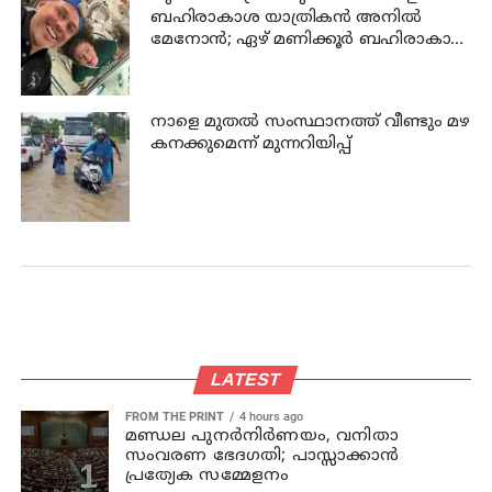
ബഹിരാകാശ യാത്രികൻ അനിൽ
മേനോൻ; ഏഴ് മണിക്കൂർ ബഹിരാകാശ
നടത്തം നാളെ
നാളെ മുതല്‍ സംസ്ഥാനത്ത് വീണ്ടും മഴ
കനക്കുമെന്ന് മുന്നറിയിപ്പ്
LATEST
FROM THE PRINT
4 hours ago
മണ്ഡല പുനർനിർണയം, വനിതാ
സംവരണ ഭേദഗതി; പാസ്സാക്കാൻ
പ്രത്യേക സമ്മേളനം