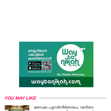
YOU MAY LIKE
മണ്ഡല പുനർനിർണയം, വനിതാ