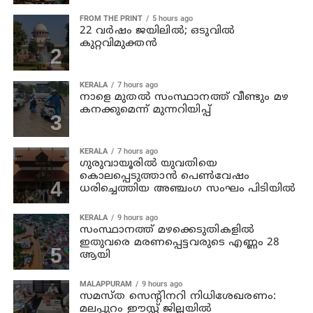
FROM THE PRINT
5 hours ago
22 വർഷം ജയിലിൽ; ഒടുവിൽ
കുറ്റവിമുക്തൻ
KERALA
7 hours ago
നാളെ മുതല്‍ സംസ്ഥാനത്ത് വീണ്ടും മഴ
കനക്കുമെന്ന് മുന്നറിയിപ്പ്
KERALA
7 hours ago
ഗുരുവായൂരില്‍ യുവതിയെ
കൊലപ്പെടുത്താന്‍ പെണ്‍വേഷം
ധരിച്ചെത്തിയ അഞ്ചംഗ സംഘം പിടിയില്‍
KERALA
9 hours ago
സംസ്ഥാനത്ത് മഴക്കെടുതികളില്‍
ഇതുവരെ മരണപ്പെട്ടവരുടെ എണ്ണം 28
ആയി
MALAPPURAM
9 hours ago
സമസ്ത സെന്റിനറി നിധിശേഖരണം:
മലപ്പുറം ഈസ്റ്റ് ജില്ലയിൽ