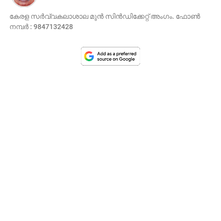
കേരള സർവ്വകലാശാല മുൻ സിൻഡിക്കേറ്റ് അംഗം. ഫോൺ
നമ്പർ : 9847132428