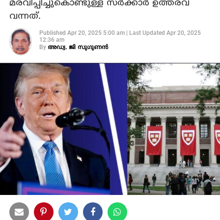
മരവിപ്പിച്ചുകൊണ്ടുള്ള സര്‍ക്കാര്‍ ഉത്തരവ്
വന്നത്.
Published
Apr 20, 2025 5:00 am
|
Last Updated
Apr 20, 2025
12:36 am
By
അഡ്വ. ജി സുഗുണന്‍