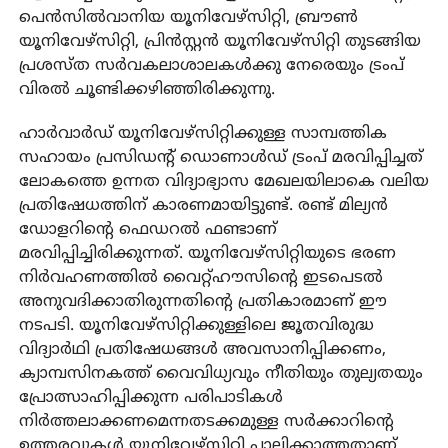
പെന്‍സില്‍വാനിയ യൂനിവേഴ്‌സിറ്റി, ബ്രൗണ്‍
യൂനിവേഴ്‌സിറ്റി, പ്രിന്‍സ്റ്റന്‍ യൂനിവേഴ്‌സിറ്റി തുടങ്ങിയ
പ്രശസ്ത സര്‍വകലാശാലകള്‍ക്കു നേരെയും ട്രംപ്
വിരല്‍ ചൂണ്ടിക്കഴിഞ്ഞിരിക്കുന്നു.
ഹാര്‍വാര്‍ഡ് യൂനിവേഴ്‌സിറ്റിക്കുള്ള സാമ്പത്തിക
സഹായം പ്രസിഡന്റ് ഡൊണാള്‍ഡ് ട്രംപ് മരവിപ്പിച്ചത്
ലോകത്തെ ഉന്നത വിദ്യാഭ്യാസ മേഖലയിലാകെ വലിയ
പ്രതിഷേധത്തിന് കാരണമായിട്ടുണ്ട്. രണ്ട് മില്യന്‍
ഡോളറിന്റെ ഫെഡറല്‍ ഫണ്ടാണ്
മരവിപ്പിച്ചിരിക്കുന്നത്. യൂനിവേഴ്‌സിറ്റിയുടെ ഭരണ
നിര്‍വഹണത്തില്‍ വൈറ്റ്ഹൗസിന്റെ ഇടപെടല്‍
അനുവദിക്കാതിരുന്നതിന്റെ പ്രതികാരമാണ് ഈ
നടപടി. യൂനിവേഴ്‌സിറ്റിക്കുള്ളിലെ ജൂതവിരുദ്ധ
വിദ്യാര്‍ഥി പ്രതിഷേധങ്ങള്‍ അവസാനിപ്പിക്കണം,
ക്യാമ്പസിനകത്ത് വൈവിധ്യവും നീതിയും തുല്യതയും
പ്രോത്സാഹിപ്പിക്കുന്ന പരിപാടികള്‍
നിര്‍ത്തലാക്കണമെന്നതടക്കമുള്ള സര്‍ക്കാറിന്റെ
ഉത്തരവുകള്‍ യൂനിവേഴ്‌സിറ്റി പാലിക്കാത്തതാണ്