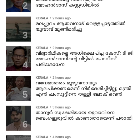
മോഹന്‍ദാസ് കസ്റ്റഡിയിൽ
KERALA
2 hours ago
മലപ്പുറം ആതവനാട് വെള്ളച്ചാട്ടത്തില്‍
യുവാവ് മുങ്ങിമരിച്ചു
KERALA
2 hours ago
വിദ്യാര്‍ഥികളെ അധിക്ഷേപിച്ച കേസ്; ടി ജി
മോഹന്‍ദാസിന്റെ വീട്ടില്‍ പോലീസ്
പരിശോധന
KERALA
2 hours ago
വന്ദേമാതരം മുഴുവനായും
ആലപിക്കണമെന്ന് നിര്‍ദേശിച്ചിട്ടില്ല; മന്ത്രി
എന്‍ ഷംസുദ്ദീനെ തള്ളി ലോക് ഭവന്‍
KERALA
3 hours ago
താനൂര്‍ സ്വദേശിയായ യുവാവിനെ
ബെംഗളൂരുവില്‍ കാണാതായെന്ന് പരാതി
KERALA
4 hours ago