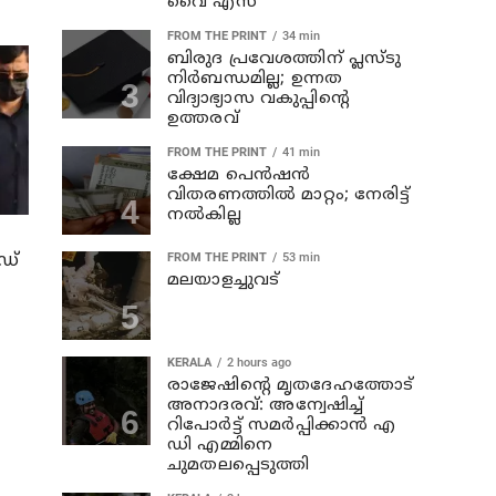
വൈ എസ്
FROM THE PRINT
34 min
ബിരുദ പ്രവേശത്തിന് പ്ലസ്ടു
നിര്‍ബന്ധമില്ല; ഉന്നത
വിദ്യാഭ്യാസ വകുപ്പിന്റെ
ഉത്തരവ്
FROM THE PRINT
41 min
ക്ഷേമ പെന്‍ഷന്‍
വിതരണത്തില്‍ മാറ്റം; നേരിട്ട്
നല്‍കില്ല
ോഡ്
FROM THE PRINT
53 min
മലയാളച്ചുവട്
KERALA
2 hours ago
രാജേഷിന്റെ മൃതദേഹത്തോട്
അനാദരവ്: അന്വേഷിച്ച്
റിപോര്‍ട്ട് സമര്‍പ്പിക്കാന്‍ എ
ഡി എമ്മിനെ
ചുമതലപ്പെടുത്തി