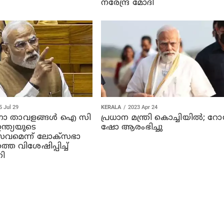
നരേന്ദ്ര മോദി
5 Jul 29
KERALA
2023 Apr 24
നാ താവളങ്ങള്‍ ഐ സി
പ്രധാന മന്ത്രി കൊച്ചിയില്‍; റ
ഇന്ത്യയുടെ
ഷോ ആരംഭിച്ചു
വമെന്ന് ലോക്‌സഭാ
െ വിശേഷിപ്പിച്ച്
രി