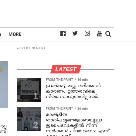
A
MORE
ADVERTISEMENT
LATEST
FROM THE PRINT
16 min
ഫ്രഷ്‌കട്ട്: സ്റ്റേ ലഭിക്കാന്‍
കാരണം ഉത്തരവിലെ
നിയമസാധുതയില്ലായ്മ
FROM THE PRINT
26 min
രാഷ്ട്രീയ
താത്പര്യങ്ങളോടെയുള്ള
ഇടപെടലുകളില്‍ നിന്ന്
ത്യ
സര്‍ക്കാര്‍ പിന്മാറണം: എസ്
്രി