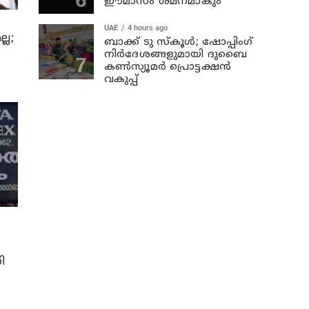
ഈമാസം ശമനമാകും
UAE
4 hours ago
്ല;
ബാക്ക് ടു സ്‌കൂള്‍; ഷോപ്പിംഗ്
നിര്‍ദേശങ്ങളുമായി ദുബൈ
കണ്‍സ്യൂമര്‍ പ്രൊട്ടക്ഷന്‍
വകുപ്പ്
ി