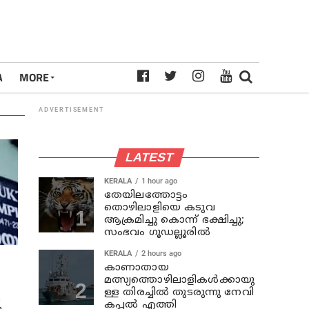
A
MORE
ADVERTISEMENT
LATEST
KERALA
1 hour ago
തേയിലത്തോട്ടം
തൊഴിലാളിയെ കടുവ
ആക്രമിച്ചു കൊന്ന് ഭക്ഷിച്ചു;
സംഭവം ഗൂഡല്ലൂരില്‍
KERALA
2 hours ago
കാണാതായ
മത്സ്യത്തൊഴിലാളികള്‍ക്കായു
ള്ള തിരച്ചില്‍ തുടരുന്നു നേവി
െ
കപ്പല്‍ എത്തി