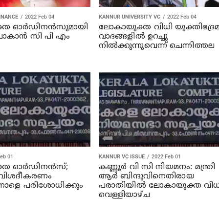
INANCE
2022 Feb 04
KANNUR UNIVERSITY VC
2022 Feb 04
ത ഓര്‍ഡിനന്‍സുമായി
ലോകായുക്ത വിധി യുക്തിഭദ്രമല
 പോകാന്‍ സി പി എം
വാദങ്ങളില്‍ ഉറച്ചു
നില്‍ക്കുന്നുവെന്ന് ചെന്നിത്തല
eb 01
KANNUR VC ISSUE
2022 Feb 01
ത ഓര്‍ഡിനന്‍സ്;
കണ്ണൂര്‍ വി സി നിയമനം: മന്ത്രി
്‍ വിശദീകരണം
ആര്‍ ബിന്ദുവിനെതിരായ
 നാളെ പരിശോധിക്കും
പരാതിയില്‍ ലോകായുക്ത വിധ
വെള്ളിയാഴ്ച