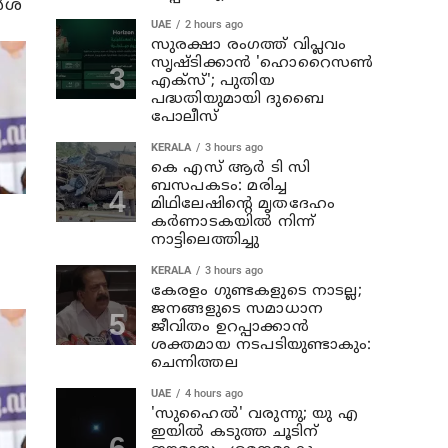
്‍ശ
UAE
2 hours ago
സുരക്ഷാ രംഗത്ത് വിപ്ലവം
സൃഷ്ടിക്കാന്‍ 'ഹൊറൈസണ്‍
എക്‌സ്'; പുതിയ
പദ്ധതിയുമായി ദുബൈ
പോലീസ്
KERALA
3 hours ago
കെ എസ് ആര്‍ ടി സി
ബസപകടം: മരിച്ച
മിഥിലേഷിന്റെ മൃതദേഹം
കര്‍ണാടകയില്‍ നിന്ന്
നാട്ടിലെത്തിച്ചു
KERALA
3 hours ago
കേരളം ഗുണ്ടകളുടെ നാടല്ല;
ജനങ്ങളുടെ സമാധാന
ജീവിതം ഉറപ്പാക്കാന്‍
ശക്തമായ നടപടിയുണ്ടാകും:
ചെന്നിത്തല
UAE
4 hours ago
'സുഹൈല്‍' വരുന്നു; യു എ
ഇയില്‍ കടുത്ത ചൂടിന്