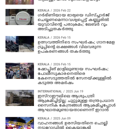
KERALA
2026 Feb 22
ഗര്‍ഭിണിയായ ഭാര്യയെ ഡിസ്ച്ചാര്‍ജ്
ചെയ്യണമെന്നാവശ്യപ്പെട്ട് കണ്ണൂരിൽ
യുവാവിന്റെ പരാക്രമം; ലേബർ റൂം
അടിച്ചുതകർത്തു
KERALA
2026 Feb 15
ഉ​ത്സ​വ​ത്തി​നി​ടെ സം​ഘ​ർ​ഷം; ഗാനമേള
ട്രൂപ്പിന്റെ ലക്ഷങ്ങള്‍ വിലവരുന്ന
ഉപകരണങ്ങള്‍ തകര്‍ത്തു
KERALA
2026 Feb 15
ഷോപ്പിങ് മാളിലുണ്ടായ സംഘര്‍ഷം;
പോലീസുകാരനെതിരെ
കേസെടുത്തതില്‍ സേനയ്ക്കുള്ളില്‍
കടുത്ത അമര്‍ഷം
INTERNATIONAL
2025 Jun 19
ഇസ്‌റാഈലിലെ ആശുപത്രി
ആക്രമിച്ചിട്ടില്ല; ചുറ്റുമുള്ള തന്ത്രപ്രധാന
സൈനിക കേന്ദ്രങ്ങള്‍ ആക്രമിച്ചപ്പോൾ
ആഘാതമുണ്ടായതാണെന്ന് ഇറാൻ
KERALA
2025 Jun 09
വാഹനങ്ങള്‍ ഉരസിയതിനെ ചൊല്ലി
നടുറോഡില്‍ കൈയാങ്കളി