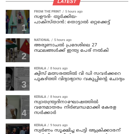
LATEST
FROM THE PRINT
5 hours ago
സഊദി- തുർക്കിയ-
പാകിസ്താൻ: തൊട്ടാൽ ഒറ്റക്കെട്ട്
NATIONAL
5 hours ago
അരുണാചല്‍ പ്രദേശിലെ 27
സ്ഥലങ്ങള്‍ക്ക് ഇന്ത്യ പേര് നല്‍കി
KERALA
8 hours ago
ക്വിസ് മത്സരത്തില്‍ വി ഡി സവര്‍ക്കറെ
പുകഴ്ത്തി വിദ്യാഭ്യാസ വകുപ്പിന്റെ ചോദ്യം
KERALA
8 hours ago
സ്വാതന്ത്ര്യദിനാഘോഷത്തില്‍
വന്ദേമാതരം നിര്‍ബന്ധമാക്കി കേരള
സര്‍ക്കാര്‍
KERALA
9 hours ago
സ്വര്‍ണം സൂക്ഷിച്ച പെട്ടി ആക്രിക്കാരന്