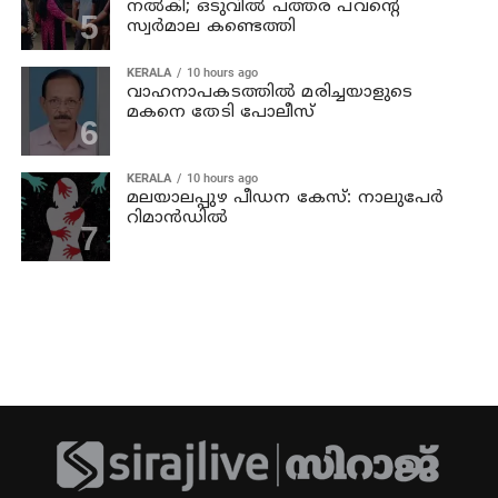
നല്‍കി; ഒടുവില്‍ പത്തര പവന്റെ
സ്വര്‍മാല കണ്ടെത്തി
KERALA
10 hours ago
വാഹനാപകടത്തില്‍ മരിച്ചയാളുടെ
മകനെ തേടി പോലീസ്
KERALA
10 hours ago
മലയാലപ്പുഴ പീഡന കേസ്: നാലുപേര്‍
റിമാന്‍ഡില്‍