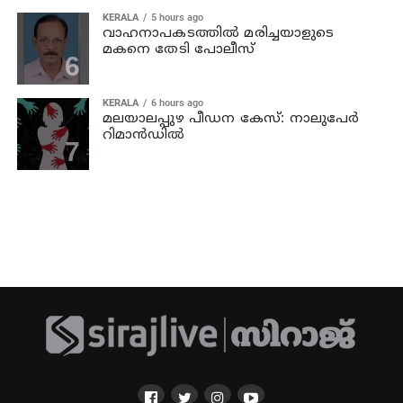
KERALA
5 hours ago
വാഹനാപകടത്തില്‍ മരിച്ചയാളുടെ
മകനെ തേടി പോലീസ്
KERALA
6 hours ago
മലയാലപ്പുഴ പീഡന കേസ്: നാലുപേര്‍
റിമാന്‍ഡില്‍