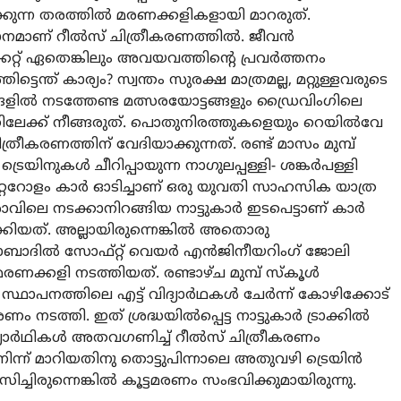
ുന്ന തരത്തില്‍ മരണക്കളികളായി മാറരുത്.
മാണ് റീല്‍സ് ചിത്രീകരണത്തില്‍. ജീവന്‍
റ്റ് ഏതെങ്കിലും അവയവത്തിന്റെ പ്രവര്‍ത്തനം
ടെന്ത് കാര്യം? സ്വന്തം സുരക്ഷ മാത്രമല്ല, മറ്റുള്ളവരുടെ
ില്‍ നടത്തേണ്ട മത്സരയോട്ടങ്ങളും ഡ്രൈവിംഗിലെ
്ക് നീങ്ങരുത്. പൊതുനിരത്തുകളെയും റെയില്‍വേ
ീകരണത്തിന് വേദിയാക്കുന്നത്. രണ്ട് മാസം മുമ്പ്
െയിനുകള്‍ ചീറിപ്പായുന്ന നാഗുലപ്പള്ളി- ശങ്കര്‍പള്ളി
ീറ്ററോളം കാര്‍ ഓടിച്ചാണ് ഒരു യുവതി സാഹസിക യാത്ര
ാവിലെ നടക്കാനിറങ്ങിയ നാട്ടുകാര്‍ ഇടപെട്ടാണ് കാര്‍
ിറക്കിയത്. അല്ലായിരുന്നെങ്കില്‍ അതൊരു
ാബാദില്‍ സോഫ്റ്റ് വെയര്‍ എന്‍ജിനീയറിംഗ് ജോലി
ണക്കളി നടത്തിയത്. രണ്ടാഴ്ച മുമ്പ് സ്‌കൂള്‍
സ്ഥാപനത്തിലെ എട്ട് വിദ്യാര്‍ഥകള്‍ ചേര്‍ന്ന് കോഴിക്കോട്
ം നടത്തി. ഇത് ശ്രദ്ധയില്‍പ്പെട്ട നാട്ടുകാര്‍ ട്രാക്കില്‍
വിദ്യാര്‍ഥികള്‍ അതവഗണിച്ച് റീല്‍സ് ചിത്രീകരണം
 നിന്ന് മാറിയതിനു തൊട്ടുപിന്നാലെ അതുവഴി ട്രെയിന്‍
ിച്ചിരുന്നെങ്കില്‍ കൂട്ടമരണം സംഭവിക്കുമായിരുന്നു.