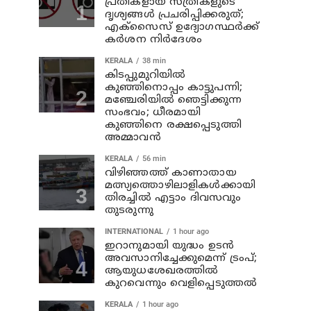
പ്രതികളായ സ്ത്രീകളുടെ
ദൃശ്യങ്ങൾ പ്രചരിപ്പിക്കരുത്;
എക്സൈസ് ഉദ്യോഗസ്ഥർക്ക്
കർശന നിർദേശം
KERALA
38 min
കിടപ്പുമുറിയിൽ
കുഞ്ഞിനൊപ്പം കാട്ടുപന്നി;
മഞ്ചേരിയിൽ ഞെട്ടിക്കുന്ന
സംഭവം; ധീരമായി
കുഞ്ഞിനെ രക്ഷപ്പെടുത്തി
അമ്മാവൻ
KERALA
56 min
വിഴിഞ്ഞത്ത് കാണാതായ
മത്സ്യത്തൊഴിലാളികൾക്കായി
തിരച്ചിൽ എട്ടാം ദിവസവും
തുടരുന്നു
INTERNATIONAL
1 hour ago
ഇറാനുമായി യുദ്ധം ഉടൻ
അവസാനിച്ചേക്കുമെന്ന് ട്രംപ്;
ആയുധശേഖരത്തിൽ
കുറവെന്നും വെളിപ്പെടുത്തൽ
KERALA
1 hour ago