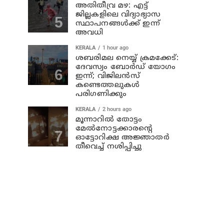
അതിതീവ്ര മഴ: എട്ട്
ജില്ലകളിലെ വിദ്യാഭ്യാസ
സ്ഥാപനങ്ങൾക്ക് ഇന്ന്
അവധി
KERALA
1 hour ago
ശബരിമല നെയ്യ് ക്രമക്കേട്:
ദേവസ്വം ബോർഡ് യോഗം
ഇന്ന്; വിജിലൻസ്
കണ്ടെത്തലുകൾ
പരിഗണിക്കും
KERALA
2 hours ago
മൂന്നാറില്‍ തോട്ടം
മേല്‍നോട്ടക്കാരന്റെ
ഓട്ടോറിക്ഷ അജ്ഞാതര്‍
തീവെച്ച് നശിപ്പിച്ചു