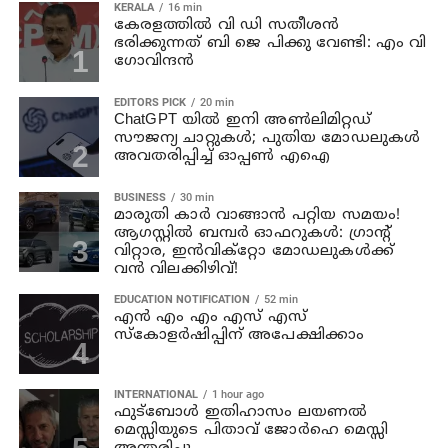
KERALA
16 min
കേരളത്തില്‍ വി ഡി സതീശന്‍
ഭരിക്കുന്നത് ബി ജെ പിക്കു വേണ്ടി: എം വി
ഗോവിന്ദന്‍
EDITORS PICK
20 min
ChatGPT യിൽ ഇനി അൺലിമിറ്റഡ്
സൗജന്യ ചാറ്റുകൾ; പുതിയ മോഡലുകൾ
അവതരിപ്പിച്ച് ഓപ്പൺ എഐ
BUSINESS
30 min
മാരുതി കാർ വാങ്ങാൻ പറ്റിയ സമയം!
ആഗസ്റ്റിൽ ബമ്പർ ഓഫറുകൾ: ഗ്രാന്റ്
വിറ്റാര, ഇൻവിക്റ്റോ മോഡലുകൾക്ക്
വൻ വിലക്കിഴിവ്!
EDUCATION NOTIFICATION
52 min
എൻ എം എം എസ് എസ്
സ്കോളർഷിപ്പിന് അപേക്ഷിക്കാം
INTERNATIONAL
1 hour ago
ഫുട്ബോൾ ഇതിഹാസം ലയണൽ
മെസ്സിയുടെ പിതാവ് ജോർഹെ മെസ്സി