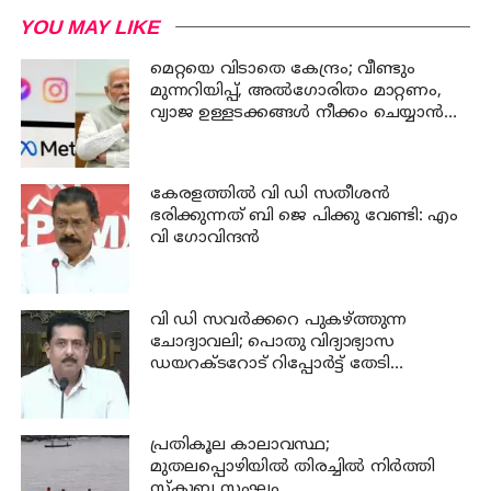
YOU MAY LIKE
മെറ്റയെ വിടാതെ കേന്ദ്രം; വീണ്ടും
മുന്നറിയിപ്പ്, അൽഗോരിതം മാറ്റണം,
വ്യാജ ഉള്ളടക്കങ്ങൾ നീക്കം ചെയ്യാൻ
ഉടൻ നടപടി വേണം
കേരളത്തില്‍ വി ഡി സതീശന്‍
ഭരിക്കുന്നത് ബി ജെ പിക്കു വേണ്ടി: എം
വി ഗോവിന്ദന്‍
വി ഡി സവര്‍ക്കറെ പുകഴ്ത്തുന്ന
ചോദ്യാവലി; പൊതു വിദ്യാഭ്യാസ
ഡയറക്ടറോട് റിപ്പോര്‍ട്ട് തേടി
വിദ്യാഭ്യാസ മന്ത്രി
പ്രതികൂല കാലാവസ്ഥ;
മുതലപ്പൊഴിയില്‍ തിരച്ചില്‍ നിര്‍ത്തി
സ്കൂബ സംഘം