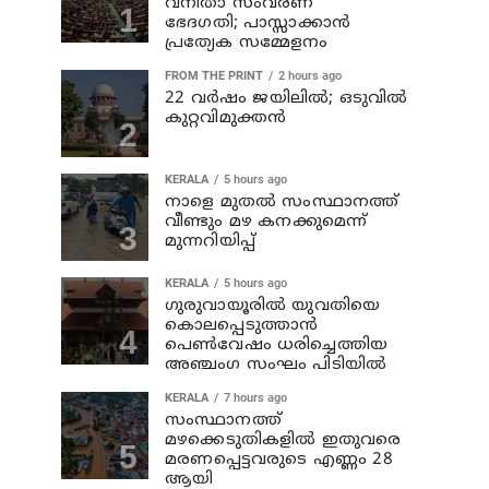
വനിതാ സംവരണ
ഭേദഗതി; പാസ്സാക്കാൻ
പ്രത്യേക സമ്മേളനം
FROM THE PRINT
2 hours ago
22 വർഷം ജയിലിൽ; ഒടുവിൽ
കുറ്റവിമുക്തൻ
KERALA
5 hours ago
നാളെ മുതല്‍ സംസ്ഥാനത്ത്
വീണ്ടും മഴ കനക്കുമെന്ന്
മുന്നറിയിപ്പ്
KERALA
5 hours ago
ഗുരുവായൂരില്‍ യുവതിയെ
കൊലപ്പെടുത്താന്‍
പെണ്‍വേഷം ധരിച്ചെത്തിയ
അഞ്ചംഗ സംഘം പിടിയില്‍
KERALA
7 hours ago
സംസ്ഥാനത്ത്
മഴക്കെടുതികളില്‍ ഇതുവരെ
മരണപ്പെട്ടവരുടെ എണ്ണം 28
ആയി