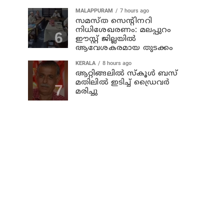
MALAPPURAM
7 hours ago
സമസ്ത സെന്റിനറി
നിധിശേഖരണം: മലപ്പുറം
ഈസ്റ്റ് ജില്ലയിൽ
ആവേശകരമായ തുടക്കം
KERALA
8 hours ago
ആറ്റിങ്ങലില്‍ സ്‌കൂള്‍ ബസ്
മതിലില്‍ ഇടിച്ച് ഡ്രൈവര്‍
മരിച്ചു