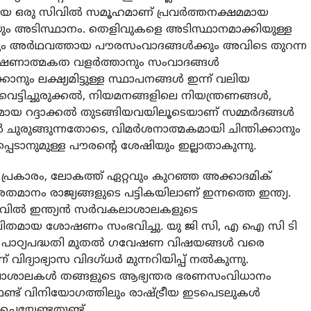
ായ ഒരു സിവില്‍ സമൂഹമാണ് പ്രവര്‍ത്തനക്ഷമമായ
ം അടിസ്ഥാനം. തെളിവുകളെ അടിസ്ഥാനമാക്കിയുള്ള
നും അര്‍ഥവത്തായ പൗരസംവാദങ്ങള്‍ക്കും അവിടെ തുറന്ന
േഷണാത്മകത വളര്‍ത്താനും സംവാദങ്ങള്‍
കാനും ലക്ഷ്യമിട്ടുള്ള സ്ഥാപനങ്ങള്‍ ഇന്ന് വലിയ
െട്ടിച്ചുരുക്കല്‍, നിയമനങ്ങളിലെ നിയന്ത്രണങ്ങള്‍,
റദ്ദാക്കല്‍ തുടങ്ങിയവയിലൂടെയാണ് സമ്മര്‍ദങ്ങള്‍
‍ ചുരുങ്ങുന്നതോടെ, വിമര്‍ശനാത്മകമായി ചിന്തിക്കാനും
്പെടാനുമുള്ള പൗരന്റെ ശേഷിയും ഇല്ലാതാകുന്നു.
6 പ്രകാരം, ലോകത്ത് ഏറ്റവും കുറഞ്ഞ അക്കാദമിക്
0 ശതമാനം രാജ്യങ്ങളുടെ പട്ടികയിലാണ് ഇന്നത്തെ ഇന്ത്യ.
ില്‍ ഇന്ത്യന്‍ സര്‍വകലാശാലകളുടെ
ാപിതമായ ശോഷണം സംഭവിച്ചു. യു ജി സി, എ ഐ സി ടി
ച്, പാഠ്യപദ്ധതി മുതല്‍ ഗവേഷണ വിഷയങ്ങള്‍ വരെ
് വിദ്യാഭ്യാസ വിദഗ്ധര്‍ മുന്നറിയിപ്പ് നല്‍കുന്നു.
ലാശാലകള്‍ തങ്ങളുടെ ആഭ്യന്തര ഭരണസംവിധാനം
ണ്ട് വിനിയോഗത്തിലും രാഷ്ട്രീയ ഇടപെടലുകള്‍
െയ്യേണ്ടതുണ്ട്.