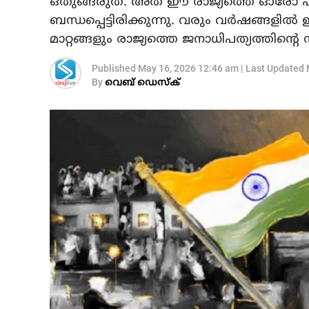
ഒതുങ്ങരുത്. അത് ഈ രാജ്യത്തെ ഓരോ പൗ
ബന്ധപ്പെട്ടിരിക്കുന്നു. വരും വര്‍ഷങ്ങളില
മാറ്റങ്ങളും രാജ്യത്തെ ജനാധിപത്യത്തിന്റെ 
Published
May 16, 2026 12:46 am
|
Last Updated
By
വെബ് ഡെസ്‌ക്