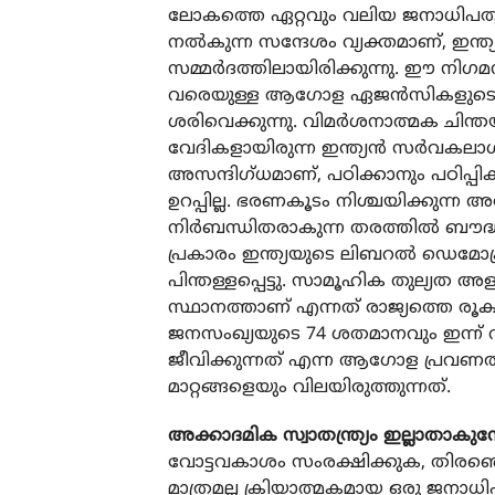
ലോകത്തെ ഏറ്റവും വലിയ ജനാധിപത്യ രാജ
നല്‍കുന്ന സന്ദേശം വ്യക്തമാണ്, ഇന്ത്യ
സമ്മര്‍ദത്തിലായിരിക്കുന്നു. ഈ നിഗമനങ
വരെയുള്ള ആഗോള ഏജന്‍സികളുടെ റ
ശരിവെക്കുന്നു. വിമര്‍ശനാത്മക ചി
വേദികളായിരുന്ന ഇന്ത്യന്‍ സര്‍വകലാ
അസന്ദിഗ്ധമാണ്, പഠിക്കാനും പഠിപ്പിക്
ഉറപ്പില്ല. ഭരണകൂടം നിശ്ചയിക്കുന്ന അതിര
നിര്‍ബന്ധിതരാകുന്ന തരത്തില്‍ ബൗദ്ധിക
പ്രകാരം ഇന്ത്യയുടെ ലിബറല്‍ ഡെമോക്ര
പിന്തള്ളപ്പെട്ടു. സാമൂഹിക തുല്യത അള
സ്ഥാനത്താണ് എന്നത് രാജ്യത്തെ രൂ
ജനസംഖ്യയുടെ 74 ശതമാനവും ഇന്ന് വി
ജീവിക്കുന്നത് എന്ന ആഗോള പ്രവണതയ
മാറ്റങ്ങളെയും വിലയിരുത്തുന്നത്.
അക്കാദമിക സ്വാതന്ത്ര്യം ഇല്ലാതാകുമ്
വോട്ടവകാശം സംരക്ഷിക്കുക, തിരഞ്ഞെ
മാത്രമല്ല ക്രിയാത്മകമായ ഒരു ജനാധി