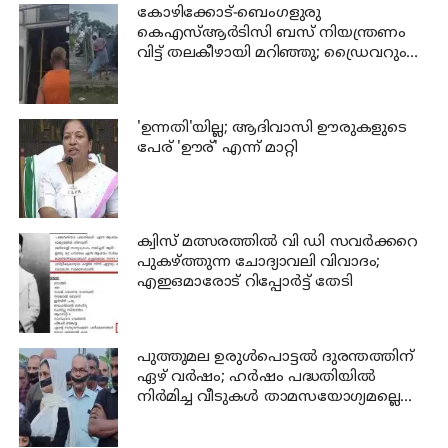
കോഴിക്കോട്-ബെംഗളുരു
കെഎസ്ആര്‍ടിസി ബസ് നിയന്ത്രണം
വിട്ട് തലകീഴായി മറിഞ്ഞു; ഡ്രൈവറും
കണ്ടക്ടറും മരിച്ചു
'ഉന്നതി'യില്ല; ആദിവാസി ഊരുകളുടെ
പേര് 'ഊര്' എന്ന് മാറ്റി
ക്വിസ് മത്സരത്തില്‍ വി ഡി സവര്‍ക്കറെ
പുകഴ്ത്തുന്ന ചോദ്യാവലി വിവാദം;
എഇഒമാരോട് റിപ്പോര്‍ട്ട് തേടി
പുത്തുമല ഉരുള്‍പൊട്ടല്‍ ദുരന്തത്തിന്
ഏഴ് വര്‍ഷം; ഹര്‍ഷം പദ്ധതിയില്‍
നിര്‍മിച്ച വീടുകള്‍ താമസയോഗ്യമല്ലെന്ന്
പരാതി; പ്രതിഷേധം