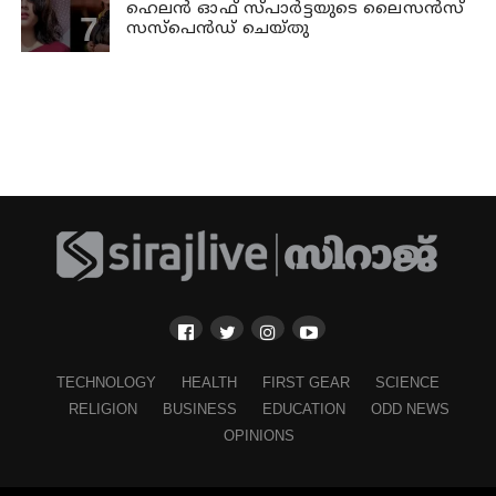
ഹെലന്‍ ഓഫ് സ്പാര്‍ട്ടയുടെ ലൈസന്‍സ്
സസ്പെന്‍ഡ് ചെയ്തു
TECHNOLOGY
HEALTH
FIRST GEAR
SCIENCE
RELIGION
BUSINESS
EDUCATION
ODD NEWS
OPINIONS