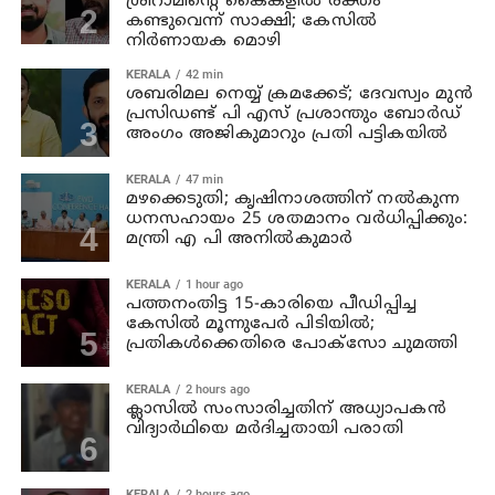
ശ്രീറാമിന്റെ കൈകളില്‍ രക്തം
കണ്ടുവെന്ന് സാക്ഷി; കേസില്‍
നിര്‍ണായക മൊഴി
KERALA
42 min
ശബരിമല നെയ്യ് ക്രമക്കേട്; ദേവസ്വം മുന്‍
പ്രസിഡണ്ട് പി എസ് പ്രശാന്തും ബോര്‍ഡ്
അംഗം അജികുമാറും പ്രതി പട്ടികയിൽ
KERALA
47 min
മഴക്കെടുതി; കൃഷിനാശത്തിന് നല്‍കുന്ന
ധനസഹായം 25 ശതമാനം വര്‍ധിപ്പിക്കും:
മന്ത്രി എ പി അനില്‍കുമാര്‍
KERALA
1 hour ago
പത്തനംതിട്ട 15-കാരിയെ പീഡിപ്പിച്ച
കേസിൽ മൂന്നുപേർ പിടിയിൽ;
പ്രതികൾക്കെതിരെ പോക്സോ ചുമത്തി
KERALA
2 hours ago
ക്ലാസില്‍ സംസാരിച്ചതിന് അധ്യാപകന്‍
വിദ്യാര്‍ഥിയെ മര്‍ദിച്ചതായി പരാതി
KERALA
2 hours ago