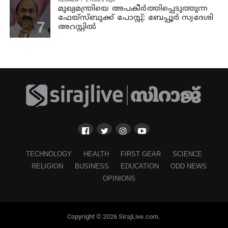
മുഖ്യമന്ത്രിയെ അപകീർത്തിപ്പെടുത്തുന്ന
ഫേയ്സ്ബുക്ക് പോസ്റ്റ്; ബേപ്പൂർ സ്വദേശി
അറസ്റ്റിൽ
TECHNOLOGY
HEALTH
FIRST GEAR
SCIENCE
RELIGION
BUSINESS
EDUCATION
ODD NEWS
OPINIONS
Copyright © 2026 SirajLive.com.