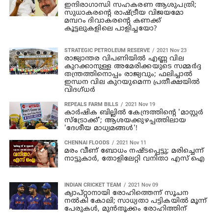
ഇന്ദിരാഗാന്ധി സഹകരണ ആശുപത്രി;
സുധാകരന്റെ രാഷ്ട്രീയ വിജയമോ
മമ്പറം ദിവാകരന്റെ കണക്ക്
കൂട്ടലുകളിലെ പാളിച്ചയോ?
STRATEGIC PETROLEUM RESERVE
2021 Nov 23
രാജ്യാന്തര വിപണിയില്‍ എണ്ണ വില
കുറക്കാനുള്ള അമേരിക്കയുടെ സമ്മര്‍ദ്ദ
തന്ത്രത്തിനൊപ്പം രാജ്യവും; ഫലിച്ചാല്‍
ഇന്ധന വില കുറയുമെന്ന പ്രതീക്ഷയില്‍
വിദഗ്ധര്‍
REPEALS FARM BILLS
2021 Nov 19
കാര്‍ഷിക ബില്ലില്‍ കേന്ദ്രത്തിന്റെ 'മാസ്റ്റര്‍
സ്‌ട്രോക്ക്'; ആശയക്കുഴപ്പത്തിലായ
'ദേശീയ മാധ്യമങ്ങള്‍'!
CHENNAI FLOODS
2021 Nov 11
മരം വീണ് ബോധം നഷ്ടപ്പെട്ടു; മരിച്ചെന്ന്
നാട്ടുകാർ, തോളിലേറ്റി വനിതാ എസ് ഐ
INDIAN CRICKET TEAM
2021 Nov 09
ക്യാപ്റ്റാനായി രോഹിത്തെന്ന് സൂചന
നല്‍കി കോലി; സാധ്യതാ പട്ടികയില്‍ മൂന്ന്
പേരുകള്‍, മുന്‍തൂക്കം രോഹിത്തിന്