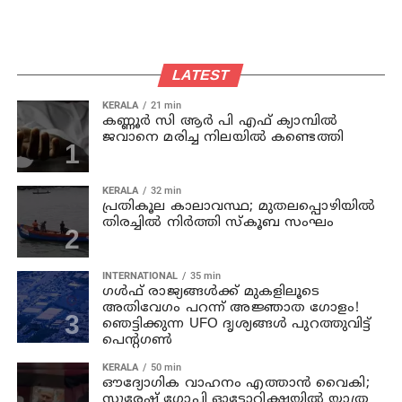
LATEST
KERALA
21 min
കണ്ണൂര്‍ സി ആര്‍ പി എഫ് ക്യാമ്പില്‍
ജവാനെ മരിച്ച നിലയില്‍ കണ്ടെത്തി
KERALA
32 min
പ്രതികൂല കാലാവസ്ഥ; മുതലപ്പൊഴിയില്‍
തിരച്ചില്‍ നിര്‍ത്തി സ്കൂബ സംഘം
INTERNATIONAL
35 min
ഗൾഫ് രാജ്യങ്ങൾക്ക് മുകളിലൂടെ
അതിവേഗം പറന്ന് അജ്ഞാത ഗോളം!
ഞെട്ടിക്കുന്ന UFO ദൃശ്യങ്ങൾ പുറത്തുവിട്ട്
പെന്റഗൺ
KERALA
50 min
ഔദ്യോഗിക വാഹനം എത്താന്‍ വൈകി;
സുരേഷ് ഗോപി ഓട്ടോറിക്ഷയില്‍ യാത്ര