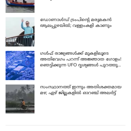
ഡോണാള്‍ഡ് ട്രംപിന്റെ മരുമകന്‍
ആലപ്പുഴയിൽ; വള്ളംകളി കാണും
ഗൾഫ് രാജ്യങ്ങൾക്ക് മുകളിലൂടെ
അതിവേഗം പറന്ന് അജ്ഞാത ഗോളം!
ഞെട്ടിക്കുന്ന UFO ദൃശ്യങ്ങൾ പുറത്തുവിട്ട്
പെന്റഗൺ
സംസ്ഥാനത്ത് ഇന്നും അതിശക്തമായ
മഴ; ഏഴ് ജില്ലകളില്‍ ഓറഞ്ച് അലര്‍ട്ട്