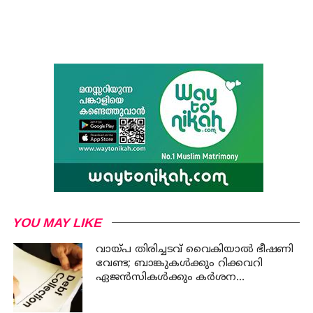
YOU MAY LIKE
വായ്പ തിരിച്ചടവ് വൈകിയാൽ ഭീഷണി
വേണ്ട; ബാങ്കുകൾക്കും റിക്കവറി
ഏജൻസികൾക്കും കർശന
നിയന്ത്രണങ്ങളുമായി ആർ ബി ഐ