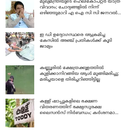
മുഖ്യമന്ത്രിയുടെ ഹെലികോപ്റ്റർ യാത്ര
വിവാദം; ചോദ്യങ്ങളിൽ നിന്ന്
ഒഴിഞ്ഞുമാറി എ ഐ സി സി ജനറൽ
സെക്രട്ടറി കെ സി വേണുഗോപാൽ
ഇ ഡി ഉദ്യോഗസ്ഥരെ ആക്രമിച്ച
കേസില്‍ അഞ്ച് പ്രതികള്‍ക്ക് കൂടി
ജാമ്യം
കണ്ണൂരില്‍ ക്ഷേത്രക്കുളത്തില്‍
കുളിക്കാനിറങ്ങിയ ആള്‍ മുങ്ങിമരിച്ചു;
മരിച്ചയാളെ തിരിച്ചറിഞ്ഞിട്ടില്ല
കള്ള് ഷാപ്പുകളിലെ ഭക്ഷണ
വിതരണത്തിന് ഭക്ഷ്യസുരക്ഷ
ലൈസന്‍സ് നിര്‍ബന്ധം; കര്‍ശനമാക്കി
എക്സൈസ്