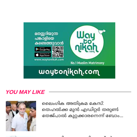
YOU MAY LIKE
ലൈംഗിക അതിക്രമ കേസ്:
തെഹൽക്ക മുൻ എഡിറ്റർ തരുൺ
തേജ്പാൽ കുറ്റക്കാരനെന്ന് ബോംബെ
ഹൈക്കോടതി