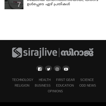
ലൈംഗിക പീഡനത്തിനിരയായി; പിതാവ്
ഉള്‍പ്പെടെ ഏഴ് പ്രതികള്‍
TECHNOLOGY
HEALTH
FIRST GEAR
SCIENCE
RELIGION
BUSINESS
EDUCATION
ODD NEWS
OPINIONS