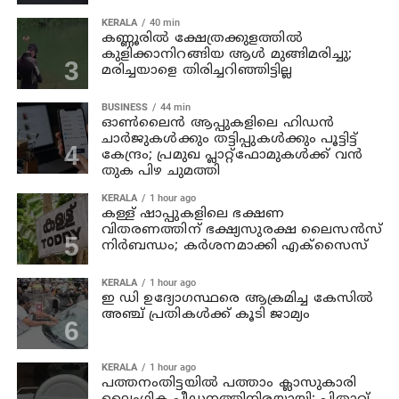
KERALA
40 min
കണ്ണൂരില്‍ ക്ഷേത്രക്കുളത്തില്‍
കുളിക്കാനിറങ്ങിയ ആള്‍ മുങ്ങിമരിച്ചു;
മരിച്ചയാളെ തിരിച്ചറിഞ്ഞിട്ടില്ല
BUSINESS
44 min
ഓൺലൈൻ ആപ്പുകളിലെ ഹിഡൻ
ചാർജുകൾക്കും തട്ടിപ്പുകൾക്കും പൂട്ടിട്ട്
കേന്ദ്രം; പ്രമുഖ പ്ലാറ്റ്‌ഫോമുകൾക്ക് വൻ
തുക പിഴ ചുമത്തി
KERALA
1 hour ago
കള്ള് ഷാപ്പുകളിലെ ഭക്ഷണ
വിതരണത്തിന് ഭക്ഷ്യസുരക്ഷ ലൈസന്‍സ്
നിര്‍ബന്ധം; കര്‍ശനമാക്കി എക്സൈസ്
KERALA
1 hour ago
ഇ ഡി ഉദ്യോഗസ്ഥരെ ആക്രമിച്ച കേസില്‍
അഞ്ച് പ്രതികള്‍ക്ക് കൂടി ജാമ്യം
KERALA
1 hour ago
പത്തനംതിട്ടയില്‍ പത്താം ക്ലാസുകാരി