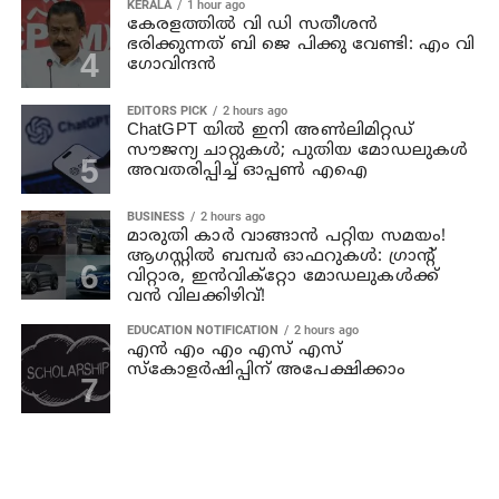
KERALA
1 hour ago
കേരളത്തില്‍ വി ഡി സതീശന്‍
ഭരിക്കുന്നത് ബി ജെ പിക്കു വേണ്ടി: എം വി
ഗോവിന്ദന്‍
EDITORS PICK
2 hours ago
ChatGPT യിൽ ഇനി അൺലിമിറ്റഡ്
സൗജന്യ ചാറ്റുകൾ; പുതിയ മോഡലുകൾ
അവതരിപ്പിച്ച് ഓപ്പൺ എഐ
BUSINESS
2 hours ago
മാരുതി കാർ വാങ്ങാൻ പറ്റിയ സമയം!
ആഗസ്റ്റിൽ ബമ്പർ ഓഫറുകൾ: ഗ്രാന്റ്
വിറ്റാര, ഇൻവിക്റ്റോ മോഡലുകൾക്ക്
വൻ വിലക്കിഴിവ്!
EDUCATION NOTIFICATION
2 hours ago
എൻ എം എം എസ് എസ്
സ്കോളർഷിപ്പിന് അപേക്ഷിക്കാം