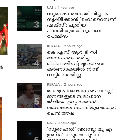
UAE
1 hour ago
സുരക്ഷാ രംഗത്ത് വിപ്ലവം
സൃഷ്ടിക്കാന്‍ 'ഹൊറൈസണ്‍
എക്‌സ്'; പുതിയ
പദ്ധതിയുമായി ദുബൈ
പോലീസ്
KERALA
2 hours ago
കെ എസ് ആര്‍ ടി സി
ബസപകടം: മരിച്ച
മിഥിലേഷിന്റെ മൃതദേഹം
്‍
കര്‍ണാടകയില്‍ നിന്ന്
നാട്ടിലെത്തിച്ചു
KERALA
2 hours ago
കേരളം ഗുണ്ടകളുടെ നാടല്ല;
ജനങ്ങളുടെ സമാധാന
ജീവിതം ഉറപ്പാക്കാന്‍
ശക്തമായ നടപടിയുണ്ടാകും:
ചെന്നിത്തല
UAE
3 hours ago
'സുഹൈല്‍' വരുന്നു; യു എ
ഇയില്‍ കടുത്ത ചൂടിന്