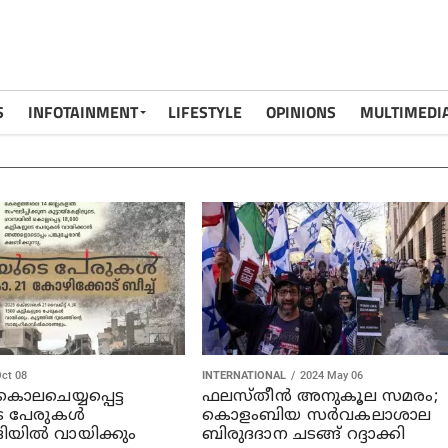
S
INFOTAINMENT
LIFESTYLE
OPINIONS
MULTIMEDI
ct 08
INTERNATIONAL
2024 May 06
ൊലചെയ്യപ്പെട്ട
ഫലസ്തീൻ അനുകൂല സമരം;
െ പേരുകള്‍
കൊളംബിയ സർവകലാശാല
യില്‍ വായിക്കും
ബിരുദദാന ചടങ്ങ് റദ്ദാക്കി