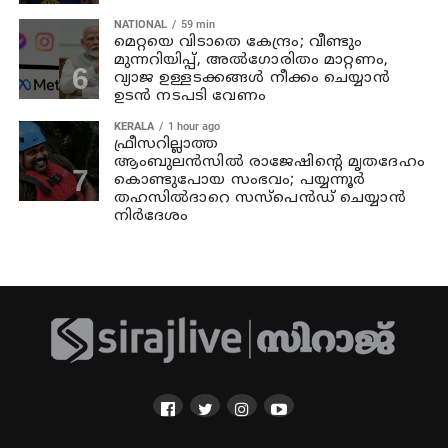
NATIONAL
59 min
മെറ്റയെ വിടാതെ കേന്ദ്രം; വീണ്ടും
മുന്നറിയിപ്പ്, അൽഗോരിതം മാറ്റണം,
വ്യാജ ഉള്ളടക്കങ്ങൾ നീക്കം ചെയ്യാൻ
ഉടൻ നടപടി വേണം
KERALA
1 hour ago
ഫ്രീസറില്ലാത്ത
ആംബുലൻസിൽ രാജേഷിന്റെ മൃതദേഹം
കൊണ്ടുപോയ സംഭവം; പയ്യന്നൂർ
തഹസിൽദാറെ സസ്പെൻഡ് ചെയ്യാന്‍
നിര്‍ദേശം