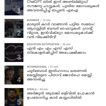
ChatGPT യിൽ ഇനി അൺലിമിറ്റഡ്
സൗജന്യ ചാറ്റുകൾ; പുതിയ മോഡലുകൾ
അവതരിപ്പിച്ച് ഓപ്പൺ എഐ
BUSINESS
13 min
മാരുതി കാർ വാങ്ങാൻ പറ്റിയ സമയം!
ആഗസ്റ്റിൽ ബമ്പർ ഓഫറുകൾ: ഗ്രാന്റ്
വിറ്റാര, ഇൻവിക്റ്റോ മോഡലുകൾക്ക്
വൻ വിലക്കിഴിവ്!
EDUCATION NOTIFICATION
35 min
എൻ എം എം എസ് എസ്
സ്കോളർഷിപ്പിന് അപേക്ഷിക്കാം
INTERNATIONAL
51 min
ഫുട്ബോൾ ഇതിഹാസം ലയണൽ
മെസ്സിയുടെ പിതാവ് ജോർഹെ മെസ്സി
അന്തരിച്ചു
KERALA
53 min
അര്‍ജുന്‍ ആയങ്കി ഒളിവില്‍ പോകാന്‍
ഉപയോഗിച്ച കാര്‍ കസ്റ്റഡിയില്‍