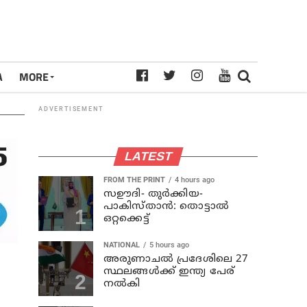
A
MORE
ADVERTISEMENT
LATEST
FROM THE PRINT
4 hours ago
സഊദി- തുർക്കിയ-
പാകിസ്താൻ: തൊട്ടാൽ
ഒറ്റക്കെട്ട്
NATIONAL
5 hours ago
അരുണാചല്‍ പ്രദേശിലെ 27
സ്ഥലങ്ങള്‍ക്ക് ഇന്ത്യ പേര്
നല്‍കി