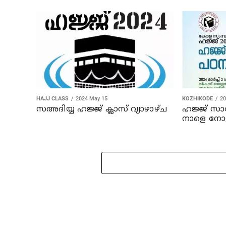
HAJJ CLASS
2024 May 15
KOZHIKODE
20
സഅദിയ്യ ഹജ്ജ് ക്ലാസ് വ്യാഴാഴ്ച
ഹജ്ജ് സാങ
നാളെ നോളജ