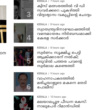
KERALA
7 hours ago
ക്വിസ് മത്സരത്തില്‍ വി ഡി
സവര്‍ക്കറെ പുകഴ്ത്തി
വിദ്യാഭ്യാസ വകുപ്പിന്റെ ചോദ്യം
KERALA
8 hours ago
സ്വാതന്ത്ര്യദിനാഘോഷത്തില്‍
വന്ദേമാതരം നിര്‍ബന്ധമാക്കി
കേരള സര്‍ക്കാര്‍
KERALA
8 hours ago
സ്വര്‍ണം സൂക്ഷിച്ച പെട്ടി
പഠന
ആക്രിക്കാരന് നല്‍കി;
ഒടുവില്‍ പത്തര പവന്റെ
സ്വര്‍മാല കണ്ടെത്തി
KERALA
9 hours ago
വാഹനാപകടത്തില്‍
മരിച്ചയാളുടെ മകനെ തേടി
പോലീസ്
KERALA
10 hours ago
മലയാലപ്പുഴ പീഡന കേസ്:
നാലുപേര്‍ റിമാന്‍ഡില്‍