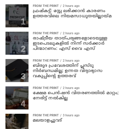
FROM THE PRINT
2 hours ago
ഫ്രഷ്‌കട്ട്: സ്റ്റേ ലഭിക്കാന്‍ കാരണം
ഉത്തരവിലെ നിയമസാധുതയില്ലായ്മ
FROM THE PRINT
2 hours ago
രാഷ്ട്രീയ താത്പര്യങ്ങളോടെയുള്ള
ഇടപെടലുകളില്‍ നിന്ന് സര്‍ക്കാര്‍
പിന്മാറണം: എസ് വൈ എസ്
FROM THE PRINT
2 hours ago
ബിരുദ പ്രവേശത്തിന് പ്ലസ്ടു
നിര്‍ബന്ധമില്ല; ഉന്നത വിദ്യാഭ്യാസ
വകുപ്പിന്റെ ഉത്തരവ്
FROM THE PRINT
2 hours ago
ക്ഷേമ പെന്‍ഷന്‍ വിതരണത്തില്‍ മാറ്റം;
നേരിട്ട് നല്‍കില്ല
FROM THE PRINT
3 hours ago
മലയാളച്ചുവട്