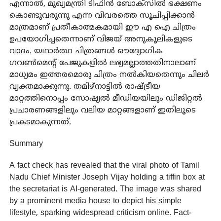
എന്നാൽ, മുഖ്യമന്ത്രി ടിഫിൻ ബോക്സിൽ ഭക്ഷണം
കൊണ്ടുവരുന്നു എന്ന വിവരത്തെ സൂചിപ്പിക്കാൻ
മാത്രമാണ് പ്രതീകാത്മകമായി ഈ എ ഐ ചിത്രം
ഉപയോഗിച്ചതെന്നാണ് വിജയ് അനുകൂലികളുടെ
വാദം. യഥാർത്ഥ ചിത്രങ്ങൾ ഔദ്യോഗിക
ഗവൺമെന്റ് പേജുകളിൽ ലഭ്യമല്ലാത്തതിനാലാണ്
മാധ്യമം ഇത്തരമൊരു ചിത്രം നൽകിയതെന്നും ചിലർ
വ്യക്തമാക്കുന്നു. തമിഴ്‌നാട്ടിൽ രാഷ്ട്രീയ
മാറ്റത്തിനൊപ്പം സോഷ്യൽ മീഡിയയിലും ഡിജിറ്റൽ
പ്രചാരണങ്ങളിലും വലിയ മാറ്റങ്ങളാണ് ഇതിലൂടെ
പ്രകടമാകുന്നത്.
Summary
A fact check has revealed that the viral photo of Tamil
Nadu Chief Minister Joseph Vijay holding a tiffin box at
the secretariat is AI-generated. The image was shared
by a prominent media house to depict his simple
lifestyle, sparking widespread criticism online. Fact-