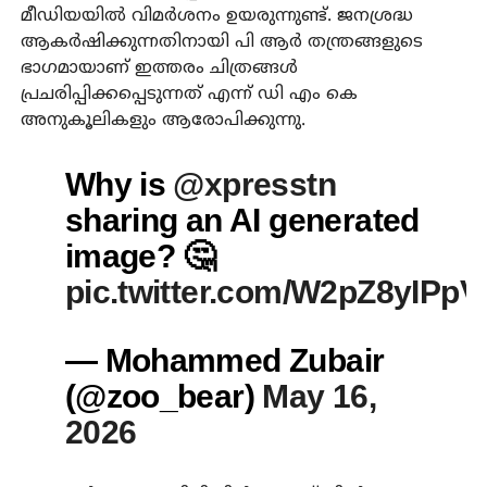
മീഡിയയിൽ വിമർശനം ഉയരുന്നുണ്ട്. ജനശ്രദ്ധ
ആകർഷിക്കുന്നതിനായി പി ആർ തന്ത്രങ്ങളുടെ
ഭാഗമായാണ് ഇത്തരം ചിത്രങ്ങൾ
പ്രചരിപ്പിക്കപ്പെടുന്നത് എന്ന് ഡി എം കെ
അനുകൂലികളും ആരോപിക്കുന്നു.
Why is
@xpresstn
sharing an AI generated
image? 🤔
pic.twitter.com/W2pZ8yIPpV
— Mohammed Zubair
(@zoo_bear)
May 16,
2026