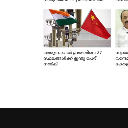
നിയന്ത്രണം വിട്ട് തലകീഴായി
അവധ
മറിഞ്ഞു; ഡ്രൈവറും
കണ്ടക്ടറും മരിച്ചു
അരുണാചല്‍ പ്രദേശിലെ 27
സ്വാത
സ്ഥലങ്ങള്‍ക്ക് ഇന്ത്യ പേര്
വന്ദേ
നല്‍കി
കേരള 