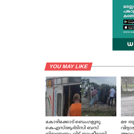
YOU MAY LIKE
കോഴിക്കോട്-ബെംഗളുരു
മഴ തുട
കെഎസ്ആര്‍ടിസി ബസ്
വിദ്യ