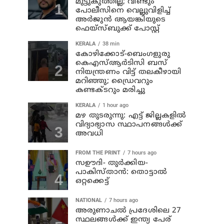
മുട്ടുകുത്തില്ല; വീണ്ടും
പോലീസിനെ വെല്ലുവിളിച്ച്
അര്‍ജുന്‍ ആയങ്കിയുടെ
ഫെയ്‌സ്ബുക്ക് പോസ്റ്റ്
KERALA
38 min
കോഴിക്കോട്-ബെംഗളുരു
കെഎസ്ആര്‍ടിസി ബസ്
നിയന്ത്രണം വിട്ട് തലകീഴായി
മറിഞ്ഞു; ഡ്രൈവറും
കണ്ടക്ടറും മരിച്ചു
KERALA
1 hour ago
മഴ തുടരുന്നു: എട്ട് ജില്ലകളില്‍
വിദ്യാഭ്യാസ സ്ഥാപനങ്ങള്‍ക്ക്
അവധി
FROM THE PRINT
7 hours ago
സഊദി- തുർക്കിയ-
പാകിസ്താൻ: തൊട്ടാൽ
ഒറ്റക്കെട്ട്
NATIONAL
7 hours ago
അരുണാചല്‍ പ്രദേശിലെ 27
സ്ഥലങ്ങള്‍ക്ക് ഇന്ത്യ പേര്