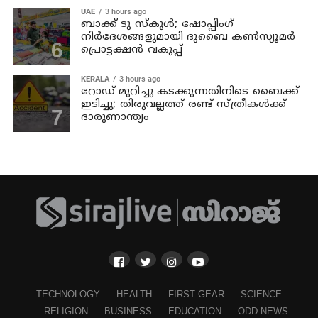
UAE
3 hours ago
ബാക്ക് ടു സ്‌കൂള്‍; ഷോപ്പിംഗ്
നിര്‍ദേശങ്ങളുമായി ദുബൈ കണ്‍സ്യൂമര്‍
പ്രൊട്ടക്ഷന്‍ വകുപ്പ്
KERALA
3 hours ago
റോഡ് മുറിച്ചു കടക്കുന്നതിനിടെ ബൈക്ക്
ഇടിച്ചു; തിരുവല്ലത്ത് രണ്ട് സ്ത്രീകള്‍ക്ക്
ദാരുണാന്ത്യം
TECHNOLOGY
HEALTH
FIRST GEAR
SCIENCE
RELIGION
BUSINESS
EDUCATION
ODD NEWS