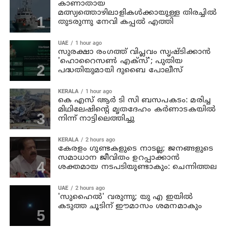
കാണാതായ
മത്സ്യത്തൊഴിലാളികള്‍ക്കായുള്ള തിരച്ചില്‍
തുടരുന്നു നേവി കപ്പല്‍ എത്തി
UAE
1 hour ago
സുരക്ഷാ രംഗത്ത് വിപ്ലവം സൃഷ്ടിക്കാന്‍
'ഹൊറൈസണ്‍ എക്‌സ്'; പുതിയ
പദ്ധതിയുമായി ദുബൈ പോലീസ്
KERALA
1 hour ago
കെ എസ് ആര്‍ ടി സി ബസപകടം: മരിച്ച
മിഥിലേഷിന്റെ മൃതദേഹം കര്‍ണാടകയില്‍
നിന്ന് നാട്ടിലെത്തിച്ചു
KERALA
2 hours ago
കേരളം ഗുണ്ടകളുടെ നാടല്ല; ജനങ്ങളുടെ
സമാധാന ജീവിതം ഉറപ്പാക്കാന്‍
ശക്തമായ നടപടിയുണ്ടാകും: ചെന്നിത്തല
UAE
2 hours ago
'സുഹൈല്‍' വരുന്നു; യു എ ഇയില്‍
കടുത്ത ചൂടിന് ഈമാസം ശമനമാകും