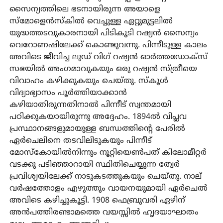
സൈന്യത്തിലെ ഭടനായിരുന്ന അയാളെ
സ്മോളെൻസ്‌കിൽ വെച്ചുള്ള ഏറ്റുമുട്ടലിൽ
യുദ്ധത്തടവുകാരനായി പിടികൂടി റഷ്യൻ സൈന്യം
വെറോണഷിലേക്ക് കൊണ്ടുവന്നു. പിന്നീടുള്ള കാലം
അവിടെ ജീവിച്ച ലുഡ് വിഗ് റഷ്യൻ ഓർത്തഡോക്‌സ്
സഭയിൽ അംഗമാവുകയും ഒരു റഷ്യൻ സ്ത്രീയെ
വിവാഹം കഴിക്കുകയും ചെയ്തു. സ്‌കൂൾ
വിദ്യാഭ്യാസം പൂർത്തിയാക്കാൻ
കഴിയാതിരുന്നതിനാൽ പിന്നീട് സ്വന്തമായി
പഠിക്കുകയായിരുന്നു അദ്ദേഹം. 1894ൽ വിപ്ലവ
പ്രസ്ഥാനങ്ങളുമായുള്ള ബന്ധത്തിന്റെ പേരിൽ
ഏർചെലിനെ തടവിലിടുകയും പിന്നീട്
മോസ്‌കോയിൽനിന്നും നൂറ്റിയെൺപത് കിലോമീറ്റർ
വടക്കു പടിഞ്ഞാറായി സ്ഥിതിചെയ്യുന്ന ത്വേർ
പ്രവിശ്യയിലേക്ക് നാടുകടത്തുകയും ചെയ്തു. നാല്
വർഷത്തോളം എഴുത്തും വായനയുമായി ഏർചെൽ
അവിടെ കഴിച്ചുകൂട്ടി. 1908 ഫെബ്രുവരി ഏഴിന്
അൻപത്തിരണ്ടാമത്തെ വയസ്സിൽ ഹൃദയാഘാതം