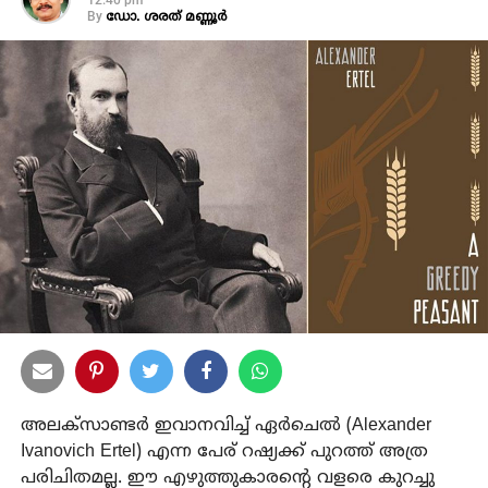
12:40 pm
By
ഡോ. ശരത് മണ്ണൂർ
അലക്‌സാണ്ടർ ഇവാനവിച്ച് ഏർചെൽ (Alexander
Ivanovich Ertel) എന്ന പേര് റഷ്യക്ക് പുറത്ത് അത്ര
പരിചിതമല്ല. ഈ എഴുത്തുകാരന്റെ വളരെ കുറച്ചു