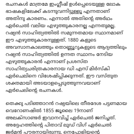
രചനകൾ മാത്രമേ ഇംഗ്ലീഷ് ഉൾപ്പെടെയുള്ള ലോക
ഭാഷകളിലേക്ക് കടന്നുവന്നിട്ടുള്ളൂ എന്നതാണ്
അതിനു കാരണം. എന്നാൽ അതിന്റെ അർഥം
ഏർചെൽ വലിയ എഴുത്തുകാരനല്ല എന്നതുമല്ല.
റഷ്യൻ സാഹിത്യത്തിൽ സമുന്നതമായ സ്ഥാനമാണ്
ഈ എഴുത്തുകാരനുള്ളത്. 1880 കളുടെ
അവസാനകാലത്തും തൊണ്ണൂറുകളുടെ ആദ്യത്തിലും
റഷ്യൻ സാഹിത്യത്തിൽ ഉന്നത സ്ഥാനം നേടിയ
എഴുത്തുകാരൻ എന്നാണ് പ്രശസ്ത
സാഹിത്യചരിത്രകാരനായ ഡി എസ് മിർസ്‌കി
ഏർചെലിനെ വിശേഷിപ്പിക്കുന്നത്. ഈ വസ്തുത
ശക്തമായി അടയാളപ്പെടുത്തുന്നവയാണ്
ഏർചെലിന്റെ രചനകൾ.
തെക്കു പടിഞ്ഞാറൻ റഷ്യയിലെ തീരദേശ പട്ടണമായ
വെറോണഷിൽ 1855 ജൂലൈ 19നാണ്
അലക്‌സാണ്ടർ ഇവാനവിച്ച് ഏർചെൽ ജനിച്ചത്.
അദ്ദേഹത്തിന്റെ പിതാവ് ലുഡ് വിഗ് ഏർചെൽ
ജർമൻ പൗരനായിരുന്നു. നെപ്പോളിയന്റെ