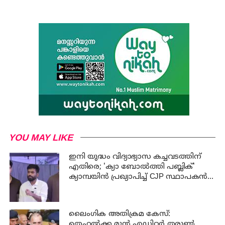
YOU MAY LIKE
ഇനി യുദ്ധം വിദ്യാഭ്യാസ കച്ചവടത്തിന്
എതിരെ; 'ക്യാ ബോൽത്തി പബ്ലിക്'
ക്യാമ്പയിൻ പ്രഖ്യാപിച്ച് CJP സ്ഥാപകൻ
അഭിജീത് ദിപ്കെ
ലൈംഗിക അതിക്രമ കേസ്:
തെഹൽക്ക മുൻ എഡിറ്റർ തരുൺ