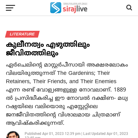
LITERATURE
കുലീനത്വം എഴുത്തിലും
ജീവിതത്തിലും
ഏർചെലിന്റെ മാസ്റ്റർപീസായി അക്ഷരലോകം
വിലയിരുത്തുന്നത് The Gardenins; Their
Retainers, Their Friends, and Their Enemies
എന്ന രണ്ട് വോള്യങ്ങളുള്ള നോവലാണ്. 1889
ൽ പ്രസിദ്ധീകരിച്ച ഈ നോവൽ ദക്ഷിണ- മധ്യ
റഷ്യയിലെ വലിയൊരു എസ്റ്റേറ്റിലെ
ജനജീവിതത്തിന്റെ വിശാലമായ ചിത്രമാണ്
ആവിഷ്‌കരിക്കുന്നത്.
Published
Apr 01, 2023 12:39 pm
|
Last Updated
Apr 01, 2023