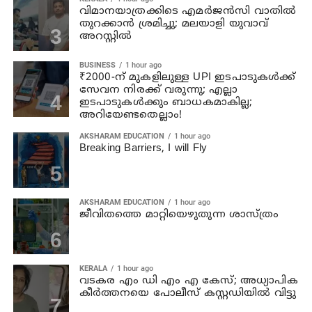
വിമാനയാത്രക്കിടെ എമര്‍ജന്‍സി വാതില്‍
തുറക്കാന്‍ ശ്രമിച്ചു; മലയാളി യുവാവ്
അറസ്റ്റില്‍
BUSINESS
1 hour ago
₹2000-ന് മുകളിലുള്ള UPI ഇടപാടുകൾക്ക്
സേവന നിരക്ക് വരുന്നു; എല്ലാ
ഇടപാടുകൾക്കും ബാധകമാകില്ല;
അറിയേണ്ടതെല്ലാം!
AKSHARAM EDUCATION
1 hour ago
Breaking Barriers, I will Fly
AKSHARAM EDUCATION
1 hour ago
ജീവിതത്തെ മാറ്റിയെഴുതുന്ന ശാസ്ത്രം
KERALA
1 hour ago
വടകര എം ഡി എം എ കേസ്; അധ്യാപിക
കീര്‍ത്തനയെ പോലീസ് കസ്റ്റഡിയില്‍ വിട്ടു