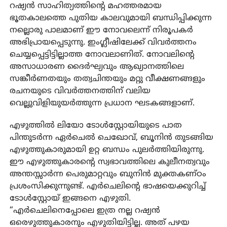
റഷ്യൻ സാഹിത്യത്തിന്റെ മഹത്തരമായ
ഭൂതകാലത്തെ പുതിയ കാലവുമായി ബന്ധിപ്പിക്കുന്ന
നല്ലൊരു പാലമാണ് ഈ നോവലെന്ന് നിരൂപകർ
അഭിപ്രായപ്പെടുന്നു. ഇംഗ്ലീഷിലേക്ക് വിവർത്തനം
ചെയ്യപ്പെട്ടിട്ടില്ലാത്ത നോവലാണിത്. നോവലിന്റെ
അസാധാരണ ദൈർഘ്യവും ആഖ്യാനത്തിലെ
സങ്കീർണതയും തത്വചിന്തയും മറ്റു വീക്ഷണങ്ങളും
രചനയുടെ വിവർത്തനത്തിന് വലിയ
വെല്ലുവിളിയുയർത്തുന്ന പ്രധാന ഘടകങ്ങളാണ്.
എഴുത്തിൽ ലിയോ ടോൾസ്റ്റോയിയുടെ പാത
പിന്തുടർന്ന ഏർചെൽ ചെഖോവ്, ബൂനിൻ തുടങ്ങിയ
എഴുത്തുകാരുമായി ഉറ്റ ബന്ധം പുലർത്തിയിരുന്നു.
ഈ എഴുത്തുകാരന്റെ സ്വഭാവത്തിലെ കുലീനത്വവും
അന്തസ്സാർന്ന പെരുമാറ്റവും ബുനിൻ മുക്തകണ്ഠം
പ്രശംസിക്കുന്നുണ്ട്. എർചെലിന്റെ ഭാഷയെക്കുറിച്ച്
ടോൾസ്റ്റോയ് ഇങ്ങനെ എഴുതി.
“എർചെലിനെപ്പോലെ ഇത്ര നല്ല റഷ്യൻ
ഒരെഴുത്തുകാരനും എഴുതിയിട്ടില്ല. അത് പഴയ