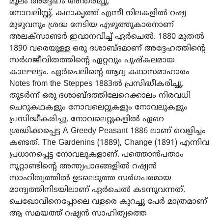
മൂലം അദ്ദേഹം അന്തരിച്ചു.
നോവലിസ്റ്റ്, കഥാകൃത്ത് എന്നീ നിലകളിൽ റഷ്യ
മുഴുവനും ശ്രദ്ധ നേടിയ എഴുത്തുകാരനാണ്
അലക്‌സാണ്ടർ ഇവാനവിച്ച് ഏർചെൽ. 1880 മുതൽ
1890 വരെയുള്ള ഒരു ദശാബ്ദമാണ് അദ്ദേഹത്തിന്റെ
സർഗജീവിതത്തിന്റെ ഏറ്റവും പുഷ്‌കലമായ
കാലഘട്ടം. ഏർചെലിന്റെ ആദ്യ കഥാസമാഹാരം
Notes from the Steppes 1883ൽ പ്രസിദ്ധീകരിച്ചു.
തുടർന്ന് ഒരു ദശാബ്ദത്തിലേറെക്കാലം നിരവധി
ചെറുകഥകളും നോവലെറ്റുകളും നോവലുകളും
പ്രസിദ്ധീകരിച്ചു. നോവലെറ്റുകളിൽ ഏറെ
ശ്രദ്ധിക്കപ്പെട്ട A Greedy Peasant 1886 ലാണ് വെളിച്ചം
കണ്ടത്. The Gardenins (1889), Change (1891) എന്നിവ
പ്രധാനപ്പെട്ട നോവലുകളാണ്. പത്തൊൻപതാം
നൂറ്റാണ്ടിന്റെ അന്ത്യപാദങ്ങളിൽ റഷ്യൻ
സാഹിത്യത്തിൽ ഉടലെടുത്ത സർഗപരമായ
മാന്ദ്യത്തിനിടയിലാണ് ഏർചെൽ കടന്നുവന്നത്.
ചെഖോവിനെപ്പോലെ വളരെ കുറച്ചു പേർ മാത്രമാണ്
ആ സമയത്ത് റഷ്യൻ സാഹിത്യത്തെ