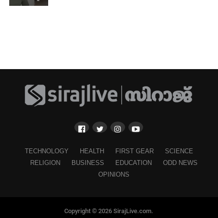
TECHNOLOGY
HEALTH
FIRST GEAR
SCIENCE
RELIGION
BUSINESS
EDUCATION
ODD NEWS
OPINIONS
Copyright © 2026 SirajLive.com.