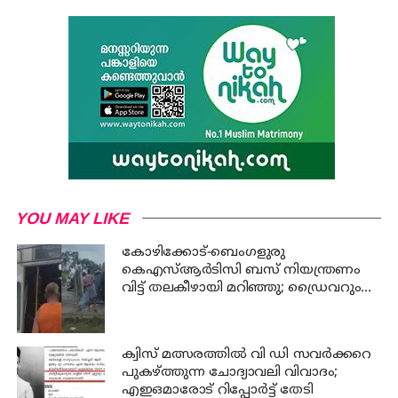
YOU MAY LIKE
കോഴിക്കോട്-ബെംഗളുരു
കെഎസ്ആര്‍ടിസി ബസ് നിയന്ത്രണം
വിട്ട് തലകീഴായി മറിഞ്ഞു; ഡ്രൈവറും
കണ്ടക്ടറും മരിച്ചു
ക്വിസ് മത്സരത്തില്‍ വി ഡി സവര്‍ക്കറെ
പുകഴ്ത്തുന്ന ചോദ്യാവലി വിവാദം;
എഇഒമാരോട് റിപ്പോര്‍ട്ട് തേടി