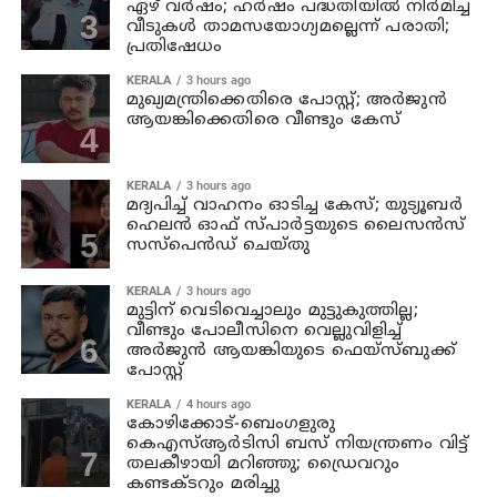
ഏഴ് വര്‍ഷം; ഹര്‍ഷം പദ്ധതിയില്‍ നിര്‍മിച്ച
വീടുകള്‍ താമസയോഗ്യമല്ലെന്ന് പരാതി;
പ്രതിഷേധം
KERALA
3 hours ago
മുഖ്യമന്ത്രിക്കെതിരെ പോസ്റ്റ്; അര്‍ജുന്‍
ആയങ്കിക്കെതിരെ വീണ്ടും കേസ്
KERALA
3 hours ago
മദ്യപിച്ച് വാഹനം ഓടിച്ച കേസ്; യുട്യൂബര്‍
ഹെലന്‍ ഓഫ് സ്പാര്‍ട്ടയുടെ ലൈസന്‍സ്
സസ്പെന്‍ഡ് ചെയ്തു
KERALA
3 hours ago
മുട്ടിന് വെടിവെച്ചാലും മുട്ടുകുത്തില്ല;
വീണ്ടും പോലീസിനെ വെല്ലുവിളിച്ച്
അര്‍ജുന്‍ ആയങ്കിയുടെ ഫെയ്‌സ്ബുക്ക്
പോസ്റ്റ്
KERALA
4 hours ago
കോഴിക്കോട്-ബെംഗളുരു
കെഎസ്ആര്‍ടിസി ബസ് നിയന്ത്രണം വിട്ട്
തലകീഴായി മറിഞ്ഞു; ഡ്രൈവറും
കണ്ടക്ടറും മരിച്ചു