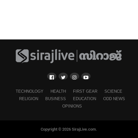
TECHNOLOGY
HEALTH
FIRST GEAR
SCIENCE
RELIGION
BUSINESS
EDUCATION
ODD NEWS
OPINIONS
Copyright © 2026 SirajLive.com.