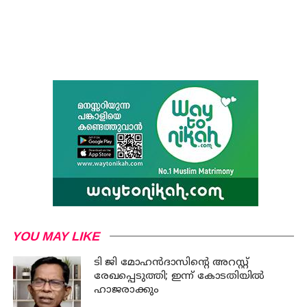
YOU MAY LIKE
ടി ജി മോഹന്‍ദാസിന്റെ അറസ്റ്റ്
രേഖപ്പെടുത്തി; ഇന്ന് കോടതിയില്‍
ഹാജരാക്കും