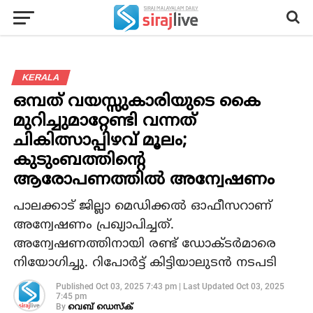
KERALA
ഒമ്പത് വയസ്സുകാരിയുടെ കൈ
മുറിച്ചുമാറ്റേണ്ടി വന്നത്
ചികിത്സാപ്പിഴവ് മൂലം;
കുടുംബത്തിന്റെ
ആരോപണത്തില്‍ അന്വേഷണം
പാലക്കാട് ജില്ലാ മെഡിക്കല്‍ ഓഫീസറാണ്
അന്വേഷണം പ്രഖ്യാപിച്ചത്.
അന്വേഷണത്തിനായി രണ്ട് ഡോക്ടര്‍മാരെ
നിയോഗിച്ചു. റിപോര്‍ട്ട് കിട്ടിയാലുടന്‍ നടപടി
Published
Oct 03, 2025 7:43 pm
|
Last Updated
Oct 03, 2025
7:45 pm
By
വെബ് ഡെസ്‌ക്