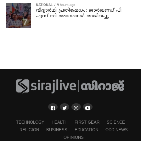
NATIONAL
9 hours ago
വിദ്യാര്‍ഥി പ്രതിഷേധം: ജാര്‍ഖണ്ഡ് പി
എസ് സി അംഗങ്ങള്‍ രാജിവച്ചു
TECHNOLOGY
HEALTH
FIRST GEAR
SCIENCE
RELIGION
BUSINESS
EDUCATION
ODD NEWS
OPINIONS