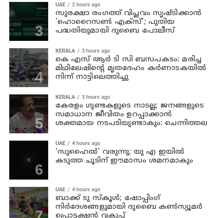
UAE
2 hours ago
സുരക്ഷാ രംഗത്ത് വിപ്ലവം സൃഷ്ടിക്കാന്‍
'ഹൊറൈസണ്‍ എക്‌സ്'; പുതിയ
പദ്ധതിയുമായി ദുബൈ പോലീസ്
KERALA
3 hours ago
കെ എസ് ആര്‍ ടി സി ബസപകടം: മരിച്ച
മിഥിലേഷിന്റെ മൃതദേഹം കര്‍ണാടകയില്‍
നിന്ന് നാട്ടിലെത്തിച്ചു
KERALA
3 hours ago
കേരളം ഗുണ്ടകളുടെ നാടല്ല; ജനങ്ങളുടെ
സമാധാന ജീവിതം ഉറപ്പാക്കാന്‍
ശക്തമായ നടപടിയുണ്ടാകും: ചെന്നിത്തല
UAE
4 hours ago
'സുഹൈല്‍' വരുന്നു; യു എ ഇയില്‍
കടുത്ത ചൂടിന് ഈമാസം ശമനമാകും
UAE
4 hours ago
ബാക്ക് ടു സ്‌കൂള്‍; ഷോപ്പിംഗ്
നിര്‍ദേശങ്ങളുമായി ദുബൈ കണ്‍സ്യൂമര്‍
പ്രൊട്ടക്ഷന്‍ വകുപ്പ്