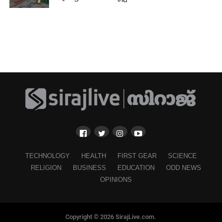
TECHNOLOGY
HEALTH
FIRST GEAR
SCIENCE
RELIGION
BUSINESS
EDUCATION
ODD NEWS
OPINIONS
Copyright © 2026 SirajLive.com.