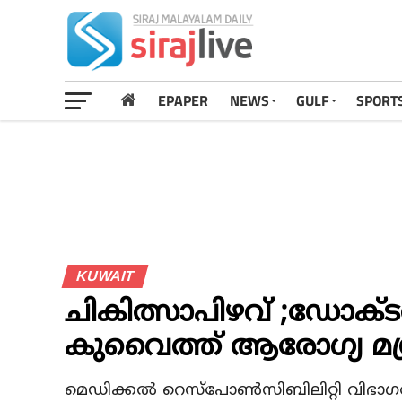
EPAPER
NEWS
GULF
SPORT
KUWAIT
ചികിത്സാപിഴവ് ;ഡോക്ടറ
കുവൈത്ത് ആരോഗ്യ മന്ത്ര
മെഡിക്കല്‍ റെസ്‌പോണ്‍സിബിലിറ്റി വിഭാ