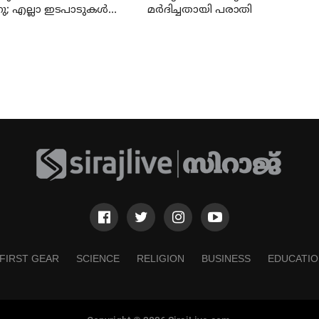
നു; എല്ലാ ഇടപാടുകൾക്കും
മര്‍ദിച്ചതായി പരാതി
മാകില്ല;
േണ്ടതെല്ലാം!
FIRST GEAR
SCIENCE
RELIGION
BUSINESS
EDUCATIO