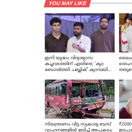
YOU MAY LIKE
ഇനി യുദ്ധം വിദ്യാഭ്യാസ
ലൈംഗ
കച്ചവടത്തിന് എതിരെ; 'ക്യാ
തെഹൽ
ബോൽത്തി പബ്ലിക്' ക്യാമ്പയിൻ
തരുൺ
പ്രഖ്യാപിച്ച് CJP സ്ഥാപകൻ
വർഷം
അഭിജീത് ദിപ്കെ
നിയന്ത്രണം വിട്ട സ്വകാര്യ ബസ്
₹2000
വാഹനങ്ങളില്‍ ഇടിച്ച് അപകടം;
ഇടപാ