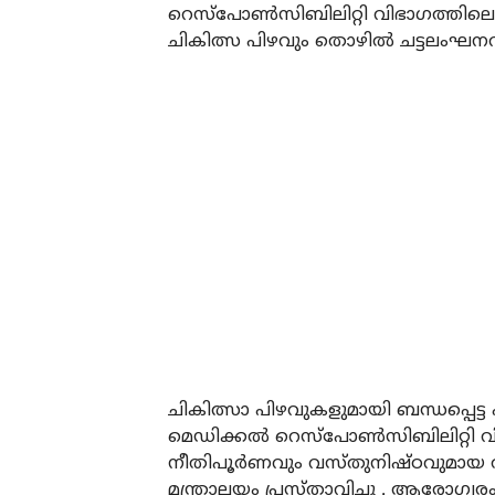
റെസ്‌പോണ്‍സിബിലിറ്റി വിഭാഗത്തി
ചികിത്സ പിഴവും തൊഴില്‍ ചട്ടലംഘനവ
ചികിത്സാ പിഴവുകളുമായി ബന്ധപ്പെട്
മെഡിക്കല്‍ റെസ്‌പോണ്‍സിബിലിറ്റി 
നീതിപൂര്‍ണവും വസ്തുനിഷ്ഠവുമായ തീ
മന്ത്രാലയം പ്രസ്താവിച്ചു . ആരോഗ്