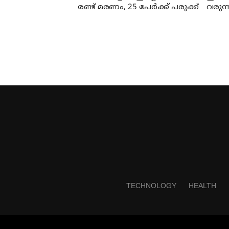
രണ്ട് മരണം, 25 പേർക്ക് പരുക്ക്
വരുന്
ബാധക
അറിയ
TECHNOLOGY
HEALTH