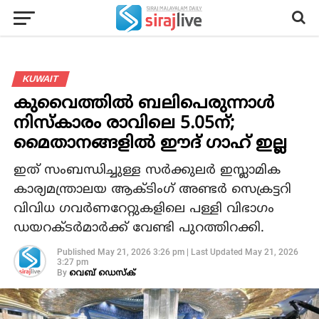
KUWAIT
കുവൈത്തിൽ ബലിപെരുന്നാൾ
നിസ്കാരം രാവിലെ 5.05ന്;
മൈതാനങ്ങളിൽ ഈദ് ഗാഹ് ഇല്ല
ഇത് സംബന്ധിച്ചുള്ള സർക്കുലർ ഇസ്ലാമിക
കാര്യമന്ത്രാലയ ആക്ടിംഗ് അണ്ടർ സെക്രട്ടറി
വിവിധ ഗവർണറേറ്റുകളിലെ പള്ളി വിഭാഗം
ഡയറക്ടർമാർക്ക് വേണ്ടി പുറത്തിറക്കി.
Published
May 21, 2026 3:26 pm
|
Last Updated
May 21, 2026
3:27 pm
By
വെബ് ഡെസ്‌ക്