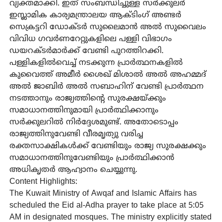
വ്യക്തമാക്കി. ഇത് സംബന്ധിച്ചുള്ള സർക്കുലർ
ഇസ്ലാമിക കാര്യമന്ത്രാലയ ആക്ടിംഗ് അണ്ടർ
സെക്രട്ടറി ഡോക്ടർ സുലൈമാൻ അൽ സുവൈലം
വിവിധ ഗവർണറേറ്റുകളിലെ പള്ളി വിഭാഗം
ഡയറക്ടർമാർക്ക് വേണ്ടി പുറത്തിറക്കി.
പള്ളികളിൽവെച്ച് നടക്കുന്ന പ്രാർത്ഥനകളിൽ
കുവൈത്ത് അമീർ ശൈഖ് മിശാൽ അൽ അഹമ്മദ്
അൽ ജാബിർ അൽ സബാഹിന് വേണ്ടി പ്രാർത്ഥന
നടത്താനും രാജ്യത്തിന്റെ സുരക്ഷയ്ക്കും
സമാധാനത്തിനുമായി പ്രാർത്ഥിക്കാനും
സർക്കുലറിൽ നിർദ്ദേശമുണ്ട്. അതോടൊപ്പം
രാജ്യത്തിനുവേണ്ടി വീരമൃത്യു വരിച്ച
രക്തസാക്ഷികൾക്ക് വേണ്ടിയും രാജ്യ സുരക്ഷക്കും
സമാധാനത്തിനുവേണ്ടിയും പ്രാർത്ഥിക്കാൻ
അധികൃതർ ആഹ്വാനം ചെയ്യുന്നു.
Content Highlights:
The Kuwait Ministry of Awqaf and Islamic Affairs has
scheduled the Eid al-Adha prayer to take place at 5:05
AM in designated mosques. The ministry explicitly stated