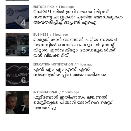
EDITORS PICK
1 hour ago
ChatGPT യിൽ ഇനി അൺലിമിറ്റഡ്
സൗജന്യ ചാറ്റുകൾ; പുതിയ മോഡലുകൾ
അവതരിപ്പിച്ച് ഓപ്പൺ എഐ
BUSINESS
1 hour ago
മാരുതി കാർ വാങ്ങാൻ പറ്റിയ സമയം!
ആഗസ്റ്റിൽ ബമ്പർ ഓഫറുകൾ: ഗ്രാന്റ്
വിറ്റാര, ഇൻവിക്റ്റോ മോഡലുകൾക്ക്
വൻ വിലക്കിഴിവ്!
EDUCATION NOTIFICATION
1 hour ago
എൻ എം എം എസ് എസ്
സ്കോളർഷിപ്പിന് അപേക്ഷിക്കാം
INTERNATIONAL
2 hours ago
ഫുട്ബോൾ ഇതിഹാസം ലയണൽ
മെസ്സിയുടെ പിതാവ് ജോർഹെ മെസ്സി
അന്തരിച്ചു