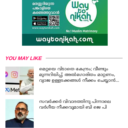
YOU MAY LIKE
മെറ്റയെ വിടാതെ കേന്ദ്രം; വീണ്ടും
മുന്നറിയിപ്പ്, അൽഗോരിതം മാറ്റണം,
വ്യാജ ഉള്ളടക്കങ്ങൾ നീക്കം ചെയ്യാൻ
ഉടൻ നടപടി വേണം
സവര്‍ക്കര്‍ വിവാദത്തിനു പിന്നാലെ
വര്‍ഗീയ നീക്കവുമായി ബി ജെ പി